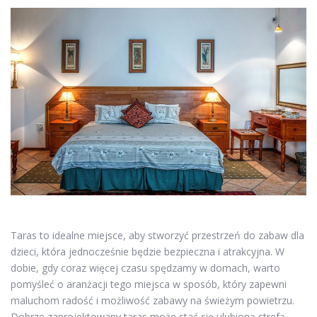
Taras to idealne miejsce, aby stworzyć przestrzeń do zabaw dla
dzieci, która jednocześnie będzie bezpieczna i atrakcyjna. W
dobie, gdy coraz więcej czasu spędzamy w domach, warto
pomyśleć o aranżacji tego miejsca w sposób, który zapewni
maluchom radość i możliwość zabawy na świeżym powietrzu.
Dobrze zaprojektowany taras może stać się ulubioną strefą