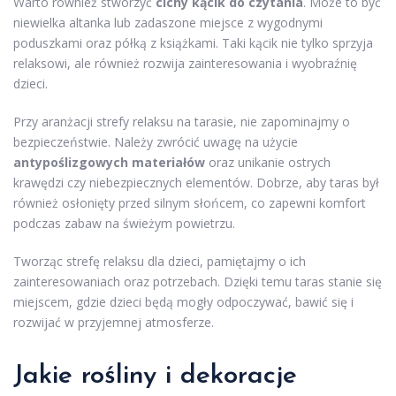
Warto również stworzyć
cichy kącik do czytania
. Może to być
niewielka altanka lub zadaszone miejsce z wygodnymi
poduszkami oraz półką z książkami. Taki kącik nie tylko sprzyja
relaksowi, ale również rozwija zainteresowania i wyobraźnię
dzieci.
Przy aranżacji strefy relaksu na tarasie, nie zapominajmy o
bezpieczeństwie. Należy zwrócić uwagę na użycie
antypoślizgowych materiałów
oraz unikanie ostrych
krawędzi czy niebezpiecznych elementów. Dobrze, aby taras był
również osłonięty przed silnym słońcem, co zapewni komfort
podczas zabaw na świeżym powietrzu.
Tworząc strefę relaksu dla dzieci, pamiętajmy o ich
zainteresowaniach oraz potrzebach. Dzięki temu taras stanie się
miejscem, gdzie dzieci będą mogły odpoczywać, bawić się i
rozwijać w przyjemnej atmosferze.
Jakie rośliny i dekoracje