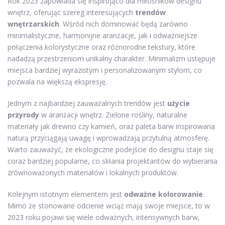
Rok 2023 zapowiada się inspirująco dla miłośników designu
wnętrz, oferując szereg interesujących
trendów
wnętrzarskich
. Wśród nich dominować będą zarówno
minimalistyczne, harmonijne aranżacje, jak i odważniejsze
połączenia kolorystyczne oraz różnorodne tekstury, które
nadadzą przestrzeniom unikalny charakter. Minimalizm ustępuje
miejsca bardziej wyrazistym i personalizowanym stylom, co
pozwala na większą ekspresję.
Jednym z najbardziej zauważalnych trendów jest
użycie
przyrody
w aranżacji wnętrz. Zielone rośliny, naturalne
materiały jak drewno czy kamień, oraz paleta barw inspirowana
naturą przyciągają uwagę i wprowadzają przytulną atmosferę.
Warto zauważyć, że ekologiczne podejście do designu staje się
coraz bardziej popularne, co skłania projektantów do wybierania
zrównoważonych materiałów i lokalnych produktów.
Kolejnym istotnym elementem jest
odważne kolorowanie
.
Mimo że stonowane odcienie wciąż mają swoje miejsce, to w
2023 roku pojawi się wiele odważnych, intensywnych barw,