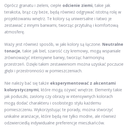
Oprócz granatu i zieleni, ciepłe
odcienie ziemi
, takie jak
terakota, brąz czy beże, będą również odgrywać istotną rolę w
projektowaniu wnętrz. Te kolory są uniwersalne i łatwo je
zestawiać z innymi barwami, tworząc przytulną i komfortową
atmosferę.
Waży jest również sposób, w jaki kolory są łączone.
Neutralne
tonacje
, takie jak biel, szarość czy kremowy, mogą wspaniale
zrównoważyć intensywne barwy, tworząc harmonijną
przestrzeń. Dzięki takim zestawieniom można uzyskać poczucie
głębi i przestronności w pomieszczeniach.
Nie należy bać się także
eksperymentować z akcentami
kolorystycznymi
, które mogą ożywić wnętrze. Elementy takie
jak poduszki, zasłony czy obrazy w intensywnych kolorach
mogą dodać charakteru i osobistego stylu każdemu
pomieszczeniu. Wykorzystując te porady, można stworzyć
unikalne aranżacje, które będą nie tylko modne, ale również
odzwierciedlą indywidualne preferencje mieszkańców.