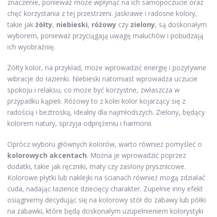
znaczenie, ponieważ może wpłynąć na ich samopoczucie oraz
chęć korzystania z tej przestrzeni. Jaskrawe i radosne kolory,
takie jak
żółty
,
niebieski
,
różowy
czy
zielony
, są doskonałym
wyborem, ponieważ przyciągają uwagę maluchów i pobudzają
ich wyobraźnię.
Żółty kolor, na przykład, może wprowadzić energię i pozytywne
wibracje do łazienki. Niebieski natomiast wprowadza uczucie
spokoju i relaksu, co może być korzystne, zwłaszcza w
przypadku kąpieli. Różowy to z kolei kolor kojarzący się z
radością i beztroską, idealny dla najmłodszych. Zielony, będący
kolorem natury, sprzyja odprężeniu i harmonii.
Oprócz wyboru głównych kolorów, warto również pomyśleć o
kolorowych akcentach
. Można je wprowadzić poprzez
dodatki, takie jak ręczniki, maty czy zasłony prysznicowe.
Kolorowe płytki lub naklejki na ścianach również mogą zdziałać
cuda, nadając łazience dziecięcy charakter. Zupełnie inny efekt
osiągniemy decydując się na kolorowy stół do zabawy lub półki
na zabawki, które będą doskonałym uzupełnieniem kolorystyki