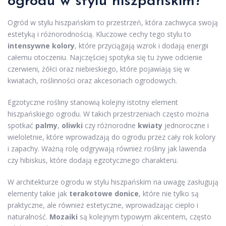
ogrodu w stylu hiszpańskim?
Ogród w stylu hiszpańskim to przestrzeń, która zachwyca swoją
estetyką i różnorodnością. Kluczowe cechy tego stylu to
intensywne kolory
, które przyciągają wzrok i dodają energii
całemu otoczeniu. Najczęściej spotyka się tu żywe odcienie
czerwieni, żółci oraz niebieskiego, które pojawiają się w
kwiatach, roślinności oraz akcesoriach ogrodowych.
Egzotyczne rośliny stanowią kolejny istotny element
hiszpańskiego ogrodu. W takich przestrzeniach często można
spotkać
palmy
,
oliwki
czy różnorodne
kwiaty
jednoroczne i
wieloletnie, które wprowadzają do ogrodu przez cały rok kolory
i zapachy. Ważną rolę odgrywają również rośliny jak lawenda
czy hibiskus, które dodają egzotycznego charakteru.
W architekturze ogrodu w stylu hiszpańskim na uwagę zasługują
elementy takie jak
terakotowe donice
, które nie tylko są
praktyczne, ale również estetyczne, wprowadzając ciepło i
naturalność.
Mozaiki
są kolejnym typowym akcentem, często