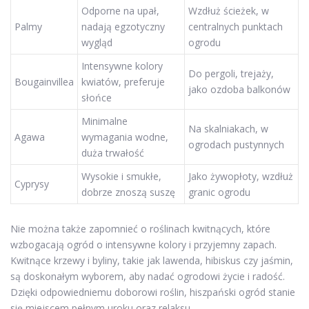
Odporne na upał,
Wzdłuż ścieżek, w
Palmy
nadają egzotyczny
centralnych punktach
wygląd
ogrodu
Intensywne kolory
Do pergoli, trejaży,
Bougainvillea
kwiatów, preferuje
jako ozdoba balkonów
słońce
Minimalne
Na skalniakach, w
Agawa
wymagania wodne,
ogrodach pustynnych
duża trwałość
Wysokie i smukłe,
Jako żywopłoty, wzdłuż
Cyprysy
dobrze znoszą suszę
granic ogrodu
Nie można także zapomnieć o roślinach kwitnących, które
wzbogacają ogród o intensywne kolory i przyjemny zapach.
Kwitnące krzewy i byliny, takie jak lawenda, hibiskus czy jaśmin,
są doskonałym wyborem, aby nadać ogrodowi życie i radość.
Dzięki odpowiedniemu doborowi roślin, hiszpański ogród stanie
się miejscem pełnym uroku oraz relaksu.