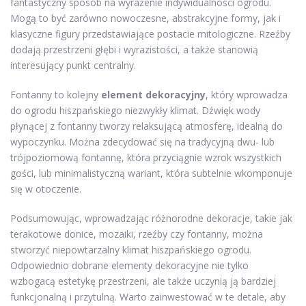
fantastyczny sposób na wyrażenie indywidualności ogrodu.
Mogą to być zarówno nowoczesne, abstrakcyjne formy, jak i
klasyczne figury przedstawiające postacie mitologiczne. Rzeźby
dodają przestrzeni głębi i wyrazistości, a także stanowią
interesujący punkt centralny.
Fontanny to kolejny
element dekoracyjny
, który wprowadza
do ogrodu hiszpańskiego niezwykły klimat. Dźwięk wody
płynącej z fontanny tworzy relaksującą atmosferę, idealną do
wypoczynku. Można zdecydować się na tradycyjną dwu- lub
trójpoziomową fontannę, która przyciągnie wzrok wszystkich
gości, lub minimalistyczną wariant, która subtelnie wkomponuje
się w otoczenie.
Podsumowując, wprowadzając różnorodne dekoracje, takie jak
terakotowe donice, mozaiki, rzeźby czy fontanny, można
stworzyć niepowtarzalny klimat hiszpańskiego ogrodu.
Odpowiednio dobrane elementy dekoracyjne nie tylko
wzbogacą estetykę przestrzeni, ale także uczynią ją bardziej
funkcjonalną i przytulną. Warto zainwestować w te detale, aby