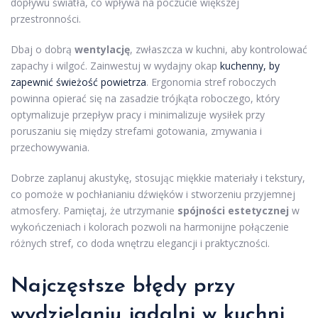
dopływu światła, co wpływa na poczucie większej
przestronności.
Dbaj o dobrą
wentylację
, zwłaszcza w kuchni, aby kontrolować
zapachy i wilgoć. Zainwestuj w wydajny okap
kuchenny, by
zapewnić świeżość powietrza
. Ergonomia stref roboczych
powinna opierać się na zasadzie trójkąta roboczego, który
optymalizuje przepływ pracy i minimalizuje wysiłek przy
poruszaniu się między strefami gotowania, zmywania i
przechowywania.
Dobrze zaplanuj akustykę, stosując miękkie materiały i tekstury,
co pomoże w pochłanianiu dźwięków i stworzeniu przyjemnej
atmosfery. Pamiętaj, że utrzymanie
spójności estetycznej
w
wykończeniach i kolorach pozwoli na harmonijne połączenie
różnych stref, co doda wnętrzu elegancji i praktyczności.
Najczęstsze błędy przy
wydzielaniu
jadalni w kuchni