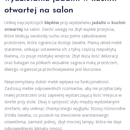
otwartej na salon
Unikaj najczęstszych
błędów
przy wydzielaniu
jadalni
w
kuchni
otwartej
na salon. Zwróć uwagę na zbyt wąskie przejścia,
które blokują swobodę ruchu oraz pełne zabudowanie
przestrzeni, które ogranicza dostęp światła. Planuj układ mebli
starannie, unikając ustawienia ich z tylną częścią niepokrytą
tkaniną, co psuje estetykę wnętrza. Zbyt dużą ilość dekoracji
oraz bałagan na półkach wizualnie zagraca małą przestrzeń,
dlatego organizacja przechowywania jest kluczowa.
Nieprzemyślany dobór mebli wpływa na funkcjonalność.
Zastosuj meble odpowiednich rozmiarów, aby nie przytłaczały
małej przestrzeni oraz zapewnij wystarczającą ilość miejsca w
strefie przy stole. Dbaj o spójność stylu między wydzielanymi
strefami, aby uniknąć chaotycznego wyglądu. Stosuj różnorodne
źródła światła, co pozwoli na stworzenie warstwowego
oświetlenia, zamiast jednej, zbyt mocnej lampy, która nie daje
odpowiedniego klimatu rynosz.