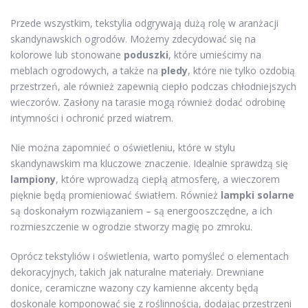
Przede wszystkim, tekstylia odgrywają dużą rolę w aranżacji
skandynawskich ogrodów. Możemy zdecydować się na
kolorowe lub stonowane
poduszki
, które umieścimy na
meblach ogrodowych, a także na
pledy
, które nie tylko ozdobią
przestrzeń, ale również zapewnią ciepło podczas chłodniejszych
wieczorów. Zasłony na tarasie mogą również dodać odrobinę
intymności i ochronić przed wiatrem.
Nie można zapomnieć o oświetleniu, które w stylu
skandynawskim ma kluczowe znaczenie. Idealnie sprawdzą się
lampiony
, które wprowadzą ciepłą atmosferę, a wieczorem
pięknie będą promieniować światłem. Również
lampki solarne
są doskonałym rozwiązaniem – są energooszczędne, a ich
rozmieszczenie w ogrodzie stworzy magię po zmroku.
Oprócz tekstyliów i oświetlenia, warto pomyśleć o elementach
dekoracyjnych, takich jak naturalne materiały. Drewniane
donice, ceramiczne wazony czy kamienne akcenty będą
doskonale komponować się z roślinnością, dodając przestrzeni