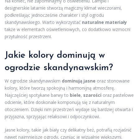
Na koniec, nie zapominajmy o oświetleniu. Lampki i
designerskie latarnie stworzą magiczny klimat wieczorami,
podkreślając jednocześnie charakter i styl ogrodu
skandynawskiego. Warto wykorzystać
naturalne materiały
także w elementach oświetleniowych, co dodatkowo wzmocni
przytulność przestrzeni.
Jakie kolory dominują w
ogrodzie skandynawskim?
W ogrodzie skandynawskim
dominują jasne
oraz stonowane
kolory, które tworzą spokojną i harmonijną atmosferę.
Najczęściej spotykane barwy to
biele
,
szarości
oraz pastelowe
odcienie, które doskonale komponują się z naturalnym
otoczeniem. Dzięki nim przestrzeń wydaje się bardziej otwarta i
przyjazna, sprzyjając relaksowi i odpoczynkowi.
Jasne kolory, takie jak biały czy delikatny beż, potrafią rozjaśnić
nawet najmniejsze ogrody, czyniąc je wizualnie większymi.