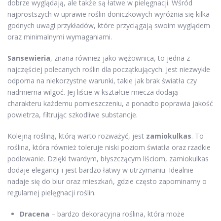
dobrze wyglądają, ale także są łatwe w pielęgnacji. Wśród
najprostszych w uprawie roślin doniczkowych wyróżnia się kilka
godnych uwagi przykładów, które przyciągają swoim wyglądem
oraz minimalnymi wymaganiami.
Sansewieria
, znana również jako wężownica, to jedna z
najczęściej polecanych roślin dla początkujących. Jest niezwykle
odporna na niekorzystne warunki, takie jak brak światła czy
nadmierna wilgoć. Jej liście w kształcie miecza dodają
charakteru każdemu pomieszczeniu, a ponadto poprawia jakość
powietrza, filtrując szkodliwe substancje.
Kolejną rośliną, którą warto rozważyć, jest
zamiokulkas
. To
roślina, która również toleruje niski poziom światła oraz rzadkie
podlewanie. Dzięki twardym, błyszczącym liściom, zamiokulkas
dodaje elegancji i jest bardzo łatwy w utrzymaniu. Idealnie
nadaje się do biur oraz mieszkań, gdzie często zapominamy o
regularnej pielęgnacji roślin.
Dracena
– bardzo dekoracyjna roślina, która może