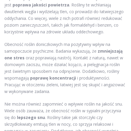
jest
poprawa jakości powietrza
. Rośliny te wchłaniają
dwutlenek węgla i wydzielają tlen, co prowadzi do łatwiejszego
oddychania. Co więcej, wiele z nich potrafi również redukować
poziom zanieczyszczeń, takich jak formaldehyd i benzen, co
korzystnie wpływa na zdrowie układu oddechowego.
Obecność roślin doniczkowych ma pozytywny wpływ na
samopoczucie psychiczne. Badania wykazują, że
zmniejszają
one stres
oraz poprawiają nastrój. Kontakt z naturą, nawet w
domowym zaciszu, może działać kojąco, a pielęgnacja roślin
jest świetnym sposobem na odprężenie. Dodatkowo, rośliny
wspomagają
poprawę koncentracji
i produktywności.
Pracując w otoczeniu zieleni, łatwiej jest się skupić i angażować
w wykonywane zadania.
Nie można również zapomnieć o wpływie roślin na jakość snu.
Wiele osób zauważa, że obecność roślin w sypialni przyczynia
się do
lepszego snu
. Rośliny takie jak storczyki czy
skrzydłokwiaty emitują tlen w nocy, co sprzyja relaksowi i
pomagają w zasypianiu. Dodatkowo, ich obecność wypełnia