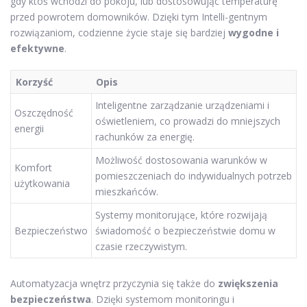
gdy ktoś wchodzi do pokoju, lub dostosowując temperaturę
przed powrotem domowników. Dzięki tym Intelli-gentnym
rozwiązaniom, codzienne życie staje się bardziej
wygodne i
efektywne
.
Korzyść
Opis
Inteligentne zarządzanie urządzeniami i
Oszczędność
oświetleniem, co prowadzi do mniejszych
energii
rachunków za energię.
Możliwość dostosowania warunków w
Komfort
pomieszczeniach do indywidualnych potrzeb
użytkowania
mieszkańców.
Systemy monitorujące, które rozwijają
Bezpieczeństwo
świadomość o bezpieczeństwie domu w
czasie rzeczywistym.
Automatyzacja wnętrz przyczynia się także do
zwiększenia
bezpieczeństwa
. Dzięki systemom monitoringu i