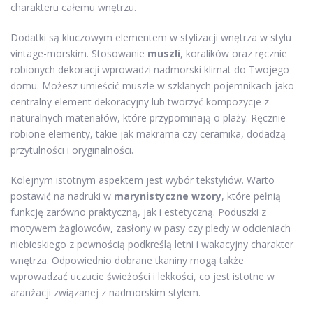
charakteru całemu wnętrzu.
Dodatki są kluczowym elementem w stylizacji wnętrza w stylu
vintage-morskim. Stosowanie
muszli
, koralików oraz ręcznie
robionych dekoracji wprowadzi nadmorski klimat do Twojego
domu. Możesz umieścić muszle w szklanych pojemnikach jako
centralny element dekoracyjny lub tworzyć kompozycje z
naturalnych materiałów, które przypominają o plaży. Ręcznie
robione elementy, takie jak makrama czy ceramika, dodadzą
przytulności i oryginalności.
Kolejnym istotnym aspektem jest wybór tekstyliów. Warto
postawić na nadruki w
marynistyczne wzory
, które pełnią
funkcję zarówno praktyczną, jak i estetyczną. Poduszki z
motywem żaglowców, zasłony w pasy czy pledy w odcieniach
niebieskiego z pewnością podkreślą letni i wakacyjny charakter
wnętrza. Odpowiednio dobrane tkaniny mogą także
wprowadzać uczucie świeżości i lekkości, co jest istotne w
aranżacji związanej z nadmorskim stylem.