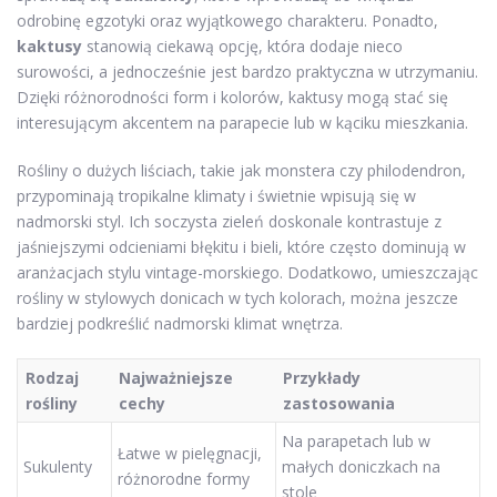
odrobinę egzotyki oraz wyjątkowego charakteru. Ponadto,
kaktusy
stanowią ciekawą opcję, która dodaje nieco
surowości, a jednocześnie jest bardzo praktyczna w utrzymaniu.
Dzięki różnorodności form i kolorów, kaktusy mogą stać się
interesującym akcentem na parapecie lub w kąciku mieszkania.
Rośliny o dużych liściach, takie jak monstera czy philodendron,
przypominają tropikalne klimaty i świetnie wpisują się w
nadmorski styl. Ich soczysta zieleń doskonale kontrastuje z
jaśniejszymi odcieniami błękitu i bieli, które często dominują w
aranżacjach stylu vintage-morskiego. Dodatkowo, umieszczając
rośliny w stylowych donicach w tych kolorach, można jeszcze
bardziej podkreślić nadmorski klimat wnętrza.
Rodzaj
Najważniejsze
Przykłady
rośliny
cechy
zastosowania
Na parapetach lub w
Łatwe w pielęgnacji,
Sukulenty
małych doniczkach na
różnorodne formy
stole