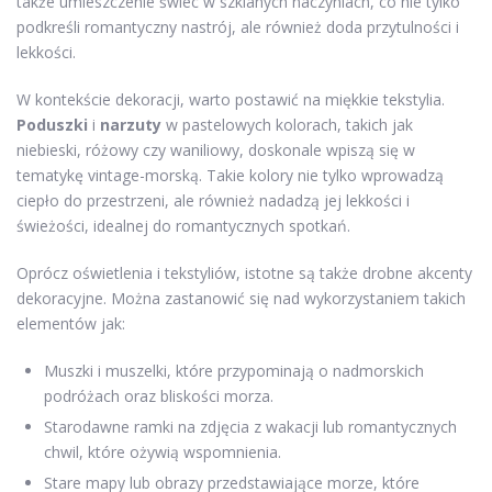
także umieszczenie świec w szklanych naczyniach, co nie tylko
podkreśli romantyczny nastrój, ale również doda przytulności i
lekkości.
W kontekście dekoracji, warto postawić na miękkie tekstylia.
Poduszki
i
narzuty
w pastelowych kolorach, takich jak
niebieski, różowy czy waniliowy, doskonale wpiszą się w
tematykę vintage-morską. Takie kolory nie tylko wprowadzą
ciepło do przestrzeni, ale również nadadzą jej lekkości i
świeżości, idealnej do romantycznych spotkań.
Oprócz oświetlenia i tekstyliów, istotne są także drobne akcenty
dekoracyjne. Można zastanowić się nad wykorzystaniem takich
elementów jak:
Muszki i muszelki, które przypominają o nadmorskich
podróżach oraz bliskości morza.
Starodawne ramki na zdjęcia z wakacji lub romantycznych
chwil, które ożywią wspomnienia.
Stare mapy lub obrazy przedstawiające morze, które