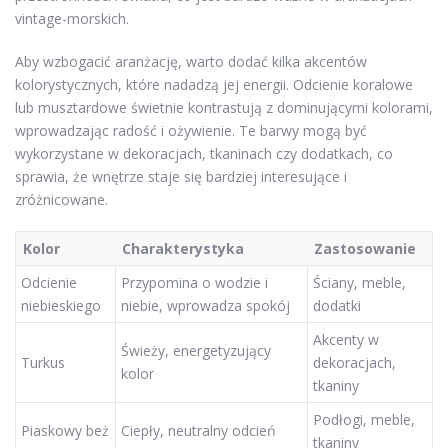
vintage-morskich.
Aby wzbogacić aranżację, warto dodać kilka akcentów
kolorystycznych, które nadadzą jej energii. Odcienie koralowe
lub musztardowe świetnie kontrastują z dominującymi kolorami,
wprowadzając radość i ożywienie. Te barwy mogą być
wykorzystane w dekoracjach, tkaninach czy dodatkach, co
sprawia, że wnętrze staje się bardziej interesujące i
zróżnicowane.
Kolor
Charakterystyka
Zastosowanie
Odcienie
Przypomina o wodzie i
Ściany, meble,
niebieskiego
niebie, wprowadza spokój
dodatki
Akcenty w
Świeży, energetyzujący
Turkus
dekoracjach,
kolor
tkaniny
Podłogi, meble,
Piaskowy beż
Ciepły, neutralny odcień
tkaniny