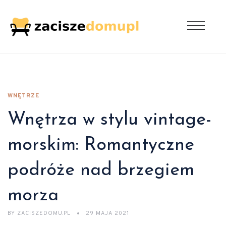
WNĘTRZE
Wnętrza w stylu vintage-
morskim: Romantyczne
podróże nad brzegiem
morza
BY
ZACISZEDOMU.PL
29 MAJA 2021