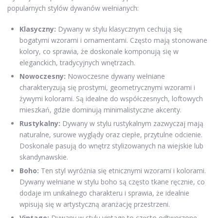
popularnych stylów dywanów wełnianych:
Klasyczny:
Dywany w stylu klasycznym cechują się
bogatymi wzorami i ornamentami. Często mają stonowane
kolory, co sprawia, że doskonale komponują się w
eleganckich, tradycyjnych wnętrzach.
Nowoczesny:
Nowoczesne dywany wełniane
charakteryzują się prostymi, geometrycznymi wzorami i
żywymi kolorami. Są idealne do współczesnych, loftowych
mieszkań, gdzie dominują minimalistyczne akcenty.
Rustykalny:
Dywany w stylu rustykalnym zazwyczaj mają
naturalne, surowe wyglądy oraz ciepłe, przytulne odcienie.
Doskonale pasują do wnętrz stylizowanych na wiejskie lub
skandynawskie.
Boho:
Ten styl wyróżnia się etnicznymi wzorami i kolorami.
Dywany wełniane w stylu boho są często tkane ręcznie, co
dodaje im unikalnego charakteru i sprawia, że idealnie
wpisują się w artystyczną aranżację przestrzeni.
Vintage:
Dywany w stylu vintage to często odtworzone