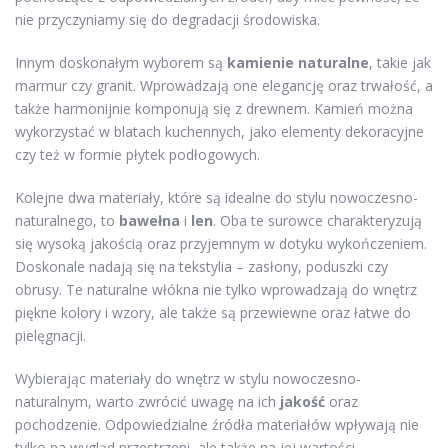
nie przyczyniamy się do degradacji środowiska.
Innym doskonałym wyborem są
kamienie naturalne
, takie jak
marmur czy granit. Wprowadzają one elegancję oraz trwałość, a
także harmonijnie komponują się z drewnem. Kamień można
wykorzystać w blatach kuchennych, jako elementy dekoracyjne
czy też w formie płytek podłogowych.
Kolejne dwa materiały, które są idealne do stylu nowoczesno-
naturalnego, to
bawełna
i
len
. Oba te surowce charakteryzują
się wysoką jakością oraz przyjemnym w dotyku wykończeniem.
Doskonale nadają się na tekstylia – zasłony, poduszki czy
obrusy. Te naturalne włókna nie tylko wprowadzają do wnętrz
piękne kolory i wzory, ale także są przewiewne oraz łatwe do
pielęgnacji.
Wybierając materiały do wnętrz w stylu nowoczesno-
naturalnym, warto zwrócić uwagę na ich
jakość
oraz
pochodzenie. Odpowiedzialne źródła materiałów wpływają nie
tylko na wygląd przestrzeni, ale także na jej wartości