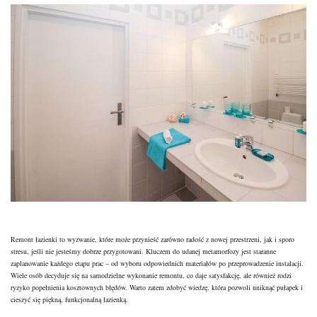
Remont łazienki to wyzwanie, które może przynieść zarówno radość z nowej przestrzeni, jak i sporo
stresu, jeśli nie jesteśmy dobrze przygotowani. Kluczem do udanej metamorfozy jest staranne
zaplanowanie każdego etapu prac – od wyboru odpowiednich materiałów po przeprowadzenie instalacji.
Wiele osób decyduje się na samodzielne wykonanie remontu, co daje satysfakcję, ale również rodzi
ryzyko popełnienia kosztownych błędów. Warto zatem zdobyć wiedzę, która pozwoli uniknąć pułapek i
cieszyć się piękną, funkcjonalną łazienką.