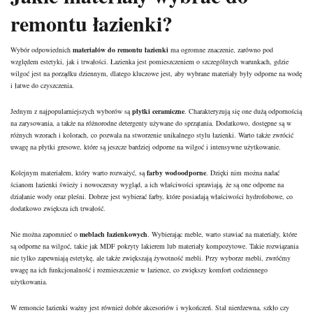
remontu łazienki?
Wybór odpowiednich
materiałów do remontu łazienki
ma ogromne znaczenie, zarówno pod
względem estetyki, jak i trwałości. Łazienka jest pomieszczeniem o szczególnych warunkach, gdzie
wilgoć jest na porządku dziennym, dlatego kluczowe jest, aby wybrane materiały były odporne na wodę
i łatwe do czyszczenia.
Jednym z najpopularniejszych wyborów są
płytki ceramiczne
. Charakteryzują się one dużą odpornością
na zarysowania, a także na różnorodne detergenty używane do sprzątania. Dodatkowo, dostępne są w
różnych wzorach i kolorach, co pozwala na stworzenie unikalnego stylu łazienki. Warto także zwrócić
uwagę na płytki gresowe, które są jeszcze bardziej odporne na wilgoć i intensywne użytkowanie.
Kolejnym materiałem, który warto rozważyć, są
farby wodoodporne
. Dzięki nim można nadać
ścianom łazienki świeży i nowoczesny wygląd, a ich właściwości sprawiają, że są one odporne na
działanie wody oraz pleśni. Dobrze jest wybierać farby, które posiadają właściwości hydrofobowe, co
dodatkowo zwiększa ich trwałość.
Nie można zapomnieć o
meblach łazienkowych
. Wybierając meble, warto stawiać na materiały, które
są odporne na wilgoć, takie jak MDF pokryty lakierem lub materiały kompozytowe. Takie rozwiązania
nie tylko zapewniają estetykę, ale także zwiększają żywotność mebli. Przy wyborze mebli, zwróćmy
uwagę na ich funkcjonalność i rozmieszczenie w łazience, co zwiększy komfort codziennego
użytkowania.
W remoncie łazienki ważny jest również dobór akcesoriów i wykończeń. Stal nierdzewna, szkło czy