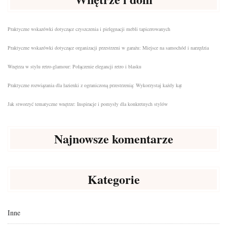
Praktyczne wskazówki dotyczące czyszczenia i pielęgnacji mebli tapicerowanych
Praktyczne wskazówki dotyczące organizacji przestrzeni w garażu: Miejsce na samochód i narzędzia
Wnętrza w stylu retro-glamour: Połączenie elegancji retro i blasku
Praktyczne rozwiązania dla łazienki z ograniczoną przestrzenią: Wykorzystaj każdy kąt
Jak stworzyć tematyczne wnętrze: Inspiracje i pomysły dla konkretnych stylów
Najnowsze komentarze
Kategorie
Inne