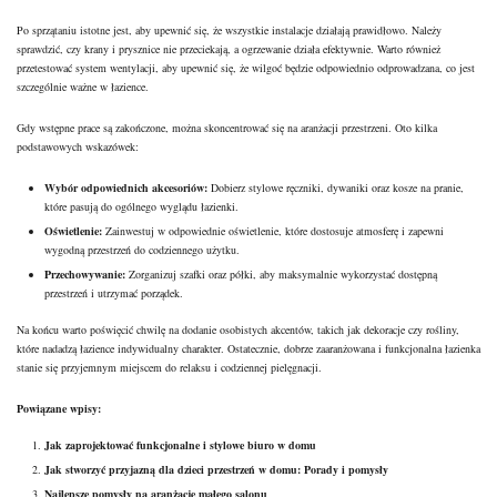
Po sprzątaniu istotne jest, aby upewnić się, że wszystkie instalacje działają prawidłowo. Należy
sprawdzić, czy krany i prysznice nie przeciekają, a ogrzewanie działa efektywnie. Warto również
przetestować system wentylacji, aby upewnić się, że wilgoć będzie odpowiednio odprowadzana, co jest
szczególnie ważne w łazience.
Gdy wstępne prace są zakończone, można skoncentrować się na aranżacji przestrzeni. Oto kilka
podstawowych wskazówek:
Wybór odpowiednich akcesoriów:
Dobierz stylowe ręczniki, dywaniki oraz kosze na pranie,
które pasują do ogólnego wyglądu łazienki.
Oświetlenie:
Zainwestuj w odpowiednie oświetlenie, które dostosuje atmosferę i zapewni
wygodną przestrzeń do codziennego użytku.
Przechowywanie:
Zorganizuj szafki oraz półki, aby maksymalnie wykorzystać dostępną
przestrzeń i utrzymać porządek.
Na końcu warto poświęcić chwilę na dodanie osobistych akcentów, takich jak dekoracje czy rośliny,
które nadadzą łazience indywidualny charakter. Ostatecznie, dobrze zaaranżowana i funkcjonalna łazienka
stanie się przyjemnym miejscem do relaksu i codziennej pielęgnacji.
Powiązane wpisy:
Jak zaprojektować funkcjonalne i stylowe biuro w domu
Jak stworzyć przyjazną dla dzieci przestrzeń w domu: Porady i pomysły
Najlepsze pomysły na aranżację małego salonu