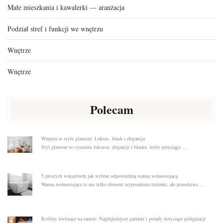
Małe mieszkania i kawalerki — aranżacja
Podział stref i funkcji we wnętrzu
Wnętrze
Wnętrze
Polecam
Wnętrza w stylu glamour: Luksus, blask i elegancja
Styl glamour to synonim luksusu, elegancji i blasku, który przyciąga …
5 prostych wskazówek jak wybrać odpowiednią wannę wolnostojącą
Wanna wolnostojąca to nie tylko element wyposażenia łazienki, ale prawdziwa …
Rośliny kwitnące na tarasie: Najpiękniejsze gatunki i porady dotyczące pielęgnacji