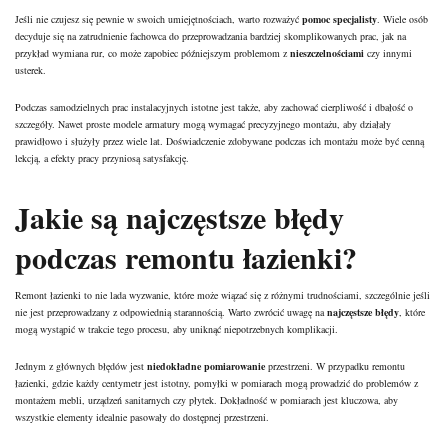
Jeśli nie czujesz się pewnie w swoich umiejętnościach, warto rozważyć
pomoc specjalisty
. Wiele osób
decyduje się na zatrudnienie fachowca do przeprowadzania bardziej skomplikowanych prac, jak na
przykład wymiana rur, co może zapobiec późniejszym problemom z
nieszczelnościami
czy innymi
usterek.
Podczas samodzielnych prac instalacyjnych istotne jest także, aby zachować cierpliwość i dbałość o
szczegóły. Nawet proste modele armatury mogą wymagać precyzyjnego montażu, aby działały
prawidłowo i służyły przez wiele lat. Doświadczenie zdobywane podczas ich montażu może być cenną
lekcją, a efekty pracy przyniosą satysfakcję.
Jakie są najczęstsze błędy
podczas remontu łazienki?
Remont łazienki to nie lada wyzwanie, które może wiązać się z różnymi trudnościami, szczególnie jeśli
nie jest przeprowadzany z odpowiednią starannością. Warto zwrócić uwagę na
najczęstsze błędy
, które
mogą wystąpić w trakcie tego procesu, aby uniknąć niepotrzebnych komplikacji.
Jednym z głównych błędów jest
niedokładne pomiarowanie
przestrzeni. W przypadku remontu
łazienki, gdzie każdy centymetr jest istotny, pomyłki w pomiarach mogą prowadzić do problemów z
montażem mebli, urządzeń sanitarnych czy płytek. Dokładność w pomiarach jest kluczowa, aby
wszystkie elementy idealnie pasowały do dostępnej przestrzeni.