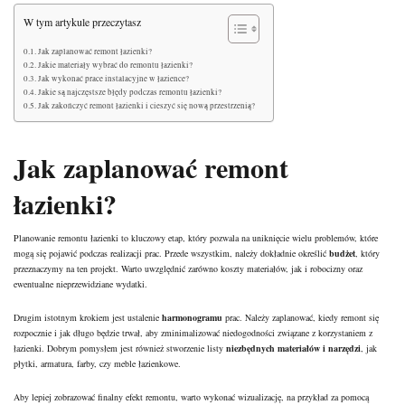
W tym artykule przeczytasz
Jak zaplanować remont łazienki?
Jakie materiały wybrać do remontu łazienki?
Jak wykonać prace instalacyjne w łazience?
Jakie są najczęstsze błędy podczas remontu łazienki?
Jak zakończyć remont łazienki i cieszyć się nową przestrzenią?
Jak zaplanować remont
łazienki?
Planowanie remontu łazienki to kluczowy etap, który pozwala na uniknięcie wielu problemów, które
mogą się pojawić podczas realizacji prac. Przede wszystkim, należy dokładnie określić
budżet
, który
przeznaczymy na ten projekt. Warto uwzględnić zarówno koszty materiałów, jak i robocizny oraz
ewentualne nieprzewidziane wydatki.
Drugim istotnym krokiem jest ustalenie
harmonogramu
prac. Należy zaplanować, kiedy remont się
rozpocznie i jak długo będzie trwał, aby zminimalizować niedogodności związane z korzystaniem z
łazienki. Dobrym pomysłem jest również stworzenie listy
niezbędnych materiałów i narzędzi
, jak
płytki, armatura, farby, czy meble łazienkowe.
Aby lepiej zobrazować finalny efekt remontu, warto wykonać wizualizację, na przykład za pomocą