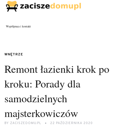
Współpraca i kontakt
WNĘTRZE
Remont łazienki krok po
kroku: Porady dla
samodzielnych
majsterkowiczów
BY
ZACISZEDOMU.PL
22 PAŹDZIERNIKA 2020