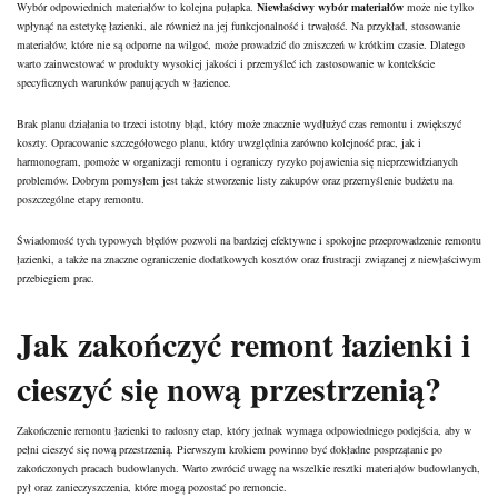
Wybór odpowiednich materiałów to kolejna pułapka.
Niewłaściwy wybór materiałów
może nie tylko
wpłynąć na estetykę łazienki, ale również na jej funkcjonalność i trwałość. Na przykład, stosowanie
materiałów, które nie są odporne na wilgoć, może prowadzić do zniszczeń w krótkim czasie. Dlatego
warto zainwestować w produkty wysokiej jakości i przemyśleć ich zastosowanie w kontekście
specyficznych warunków panujących w łazience.
Brak planu działania to trzeci istotny błąd, który może znacznie wydłużyć czas remontu i zwiększyć
koszty. Opracowanie szczegółowego planu, który uwzględnia zarówno kolejność prac, jak i
harmonogram, pomoże w organizacji remontu i ograniczy ryzyko pojawienia się nieprzewidzianych
problemów. Dobrym pomysłem jest także stworzenie listy zakupów oraz przemyślenie budżetu na
poszczególne etapy remontu.
Świadomość tych typowych błędów pozwoli na bardziej efektywne i spokojne przeprowadzenie remontu
łazienki, a także na znaczne ograniczenie dodatkowych kosztów oraz frustracji związanej z niewłaściwym
przebiegiem prac.
Jak zakończyć remont łazienki i
cieszyć się nową przestrzenią?
Zakończenie remontu łazienki to radosny etap, który jednak wymaga odpowiedniego podejścia, aby w
pełni cieszyć się nową przestrzenią. Pierwszym krokiem powinno być dokładne posprzątanie po
zakończonych pracach budowlanych. Warto zwrócić uwagę na wszelkie resztki materiałów budowlanych,
pył oraz zanieczyszczenia, które mogą pozostać po remoncie.