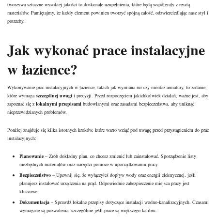
tworzywa sztuczne wysokiej jakości to doskonałe uzupełnienia, które będą współgrały z resztą
materiałów. Pamiętajmy, że każdy element powinien tworzyć spójną całość, odzwierciedlając nasz styl i
potrzeby.
Jak wykonać prace instalacyjne
w łazience?
Wykonywanie prac instalacyjnych w łazience, takich jak wymiana rur czy montaż armatury, to zadanie,
które wymaga
szczególnej uwagi
i precyzji. Przed rozpoczęciem jakichkolwiek działań, ważne jest, aby
zapoznać się z
lokalnymi przepisami
budowlanymi oraz zasadami bezpieczeństwa, aby uniknąć
nieprzewidzianych problemów.
Poniżej znajduje się kilka istotnych kroków, które warto wziąć pod uwagę przed przystąpieniem do prac
instalacyjnych:
Planowanie
– Zrób dokładny plan, co chcesz zmienić lub zainstalować. Sporządzenie listy
niezbędnych materiałów oraz narzędzi pomoże w uporządkowaniu pracy.
Bezpieczeństwo
– Upewnij się, że wyłączyłeś dopływ wody oraz energii elektrycznej, jeśli
planujesz instalować urządzenia na prąd. Odpowiednie zabezpieczenie miejsca pracy jest
kluczowe.
Dokumentacja
– Sprawdź lokalne przepisy dotyczące instalacji wodno-kanalizacyjnych. Czasami
wymagane są pozwolenia, szczególnie jeśli prace są większego kalibru.