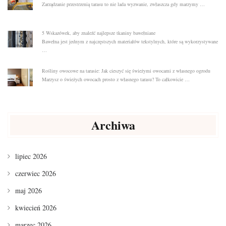
Zarządzanie przestrzenią tarasu to nie lada wyzwanie, zwłaszcza gdy marzymy …
5 Wskazówek, aby znaleźć najlepsze tkaniny bawełniane
Bawełna jest jednym z najczęstszych materiałów tekstylnych, które są wykorzystywane
…
Rośliny owocowe na tarasie: Jak cieszyć się świeżymi owocami z własnego ogrodu
Marzysz o świeżych owocach prosto z własnego tarasu? To całkowicie …
Archiwa
lipiec 2026
czerwiec 2026
maj 2026
kwiecień 2026
marzec 2026