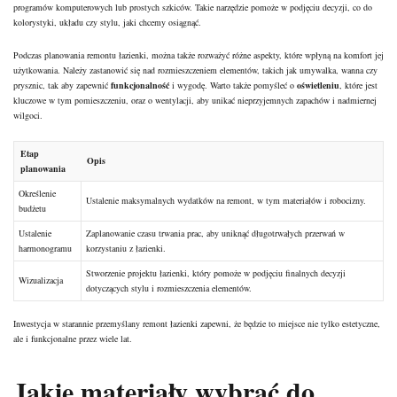
programów komputerowych lub prostych szkiców. Takie narzędzie pomoże w podjęciu decyzji, co do
kolorystyki, układu czy stylu, jaki chcemy osiągnąć.
Podczas planowania remontu łazienki, można także rozważyć różne aspekty, które wpłyną na komfort jej
użytkowania. Należy zastanowić się nad rozmieszczeniem elementów, takich jak umywalka, wanna czy
prysznic, tak aby zapewnić
funkcjonalność
i wygodę. Warto także pomyśleć o
oświetleniu
, które jest
kluczowe w tym pomieszczeniu, oraz o wentylacji, aby unikać nieprzyjemnych zapachów i nadmiernej
wilgoci.
Etap
Opis
planowania
Określenie
Ustalenie maksymalnych wydatków na remont, w tym materiałów i robocizny.
budżetu
Ustalenie
Zaplanowanie czasu trwania prac, aby uniknąć długotrwałych przerwań w
harmonogramu
korzystaniu z łazienki.
Stworzenie projektu łazienki, który pomoże w podjęciu finalnych decyzji
Wizualizacja
dotyczących stylu i rozmieszczenia elementów.
Inwestycja w starannie przemyślany remont łazienki zapewni, że będzie to miejsce nie tylko estetyczne,
ale i funkcjonalne przez wiele lat.
Jakie materiały wybrać do