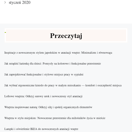
styczeń 2020
Przeczytaj
Inspiracje z nowoczesnym stylem japońskim w aranżacji wnętrz: Minimalizm i równowaga
Jak urządzić łazienkę dla dzieci: Pomysły na kolorowe i funkcjonalne przestrzenie
Jak zaprojektować funkcjonalne i stylowe miejsce pracy w sypialni
Jak wybrać ergonomiczne krzesło do pracy w małym mieszkaniu — komfort i oszczędność miejsca
Loftowe wnętrza: Odkryj surowy urok i nowoczesny styl aranżacji
Wnętrza inspirowane naturą: Odkryj siłę i spokój organicznych elementów
Wnętrza w stylu miejskim: Nowoczesne przestrzenie dla miłośników życia w mieście
Lampki i oświetlenie IKEA do nowoczesnych aranżacji wnętrz