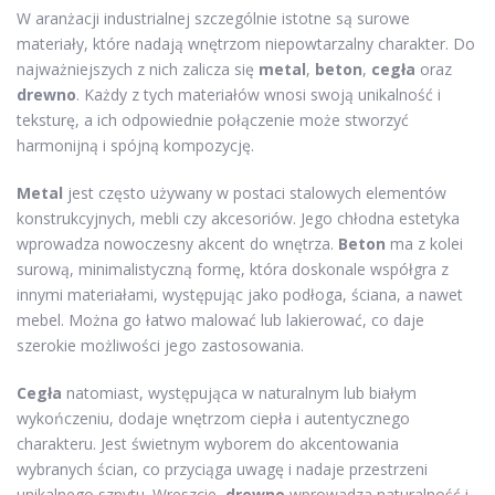
W aranżacji industrialnej szczególnie istotne są surowe
materiały, które nadają wnętrzom niepowtarzalny charakter. Do
najważniejszych z nich zalicza się
metal
,
beton
,
cegła
oraz
drewno
. Każdy z tych materiałów wnosi swoją unikalność i
teksturę, a ich odpowiednie połączenie może stworzyć
harmonijną i spójną kompozycję.
Metal
jest często używany w postaci stalowych elementów
konstrukcyjnych, mebli czy akcesoriów. Jego chłodna estetyka
wprowadza nowoczesny akcent do wnętrza.
Beton
ma z kolei
surową, minimalistyczną formę, która doskonale współgra z
innymi materiałami, występując jako podłoga, ściana, a nawet
mebel. Można go łatwo malować lub lakierować, co daje
szerokie możliwości jego zastosowania.
Cegła
natomiast, występująca w naturalnym lub białym
wykończeniu, dodaje wnętrzom ciepła i autentycznego
charakteru. Jest świetnym wyborem do akcentowania
wybranych ścian, co przyciąga uwagę i nadaje przestrzeni
unikalnego sznytu. Wreszcie,
drewno
wprowadza naturalność i