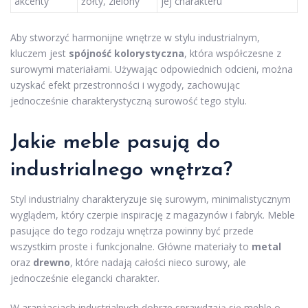
akcenty
żółty, zielony
jej charakteru
Aby stworzyć harmonijne wnętrze w stylu industrialnym,
kluczem jest
spójność kolorystyczna
, która współczesne z
surowymi materiałami. Używając odpowiednich odcieni, można
uzyskać efekt przestronności i wygody, zachowując
jednocześnie charakterystyczną surowość tego stylu.
Jakie meble pasują do
industrialnego wnętrza?
Styl industrialny charakteryzuje się surowym, minimalistycznym
wyglądem, który czerpie inspirację z magazynów i fabryk. Meble
pasujące do tego rodzaju wnętrza powinny być przede
wszystkim proste i funkcjonalne. Główne materiały to
metal
oraz
drewno
, które nadają całości nieco surowy, ale
jednocześnie elegancki charakter.
W aranżacjach industrialnych dobrze sprawdzają się meble o