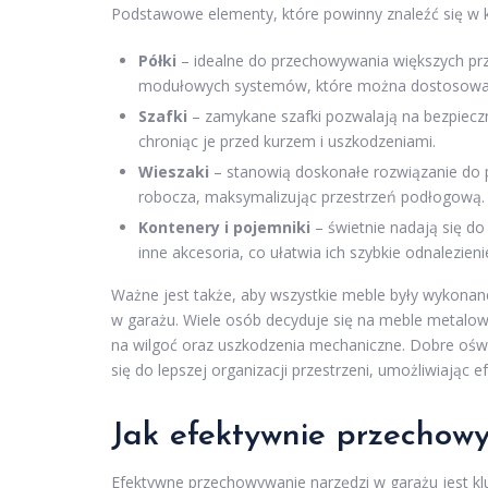
Podstawowe elementy, które powinny znaleźć się w 
Półki
– idealne do przechowywania większych prz
modułowych systemów, które można dostosować
Szafki
– zamykane szafki pozwalają na bezpiecz
chroniąc je przed kurzem i uszkodzeniami.
Wieszaki
– stanowią doskonałe rozwiązanie do p
robocza, maksymalizując przestrzeń podłogową.
Kontenery i pojemniki
– świetnie nadają się do
inne akcesoria, co ułatwia ich szybkie odnalezieni
Ważne jest także, aby wszystkie meble były wykona
w garażu. Wiele osób decyduje się na meble metalow
na wilgoć oraz uszkodzenia mechaniczne. Dobre oświ
się do lepszej organizacji przestrzeni, umożliwiając 
Jak efektywnie przechow
Efektywne przechowywanie narzędzi w garażu jest klu