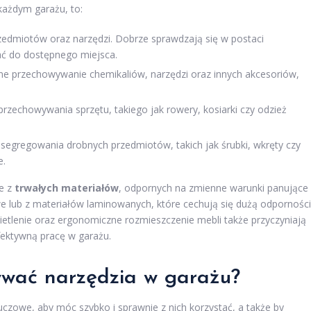
każdym garażu, to:
edmiotów oraz narzędzi. Dobrze sprawdzają się w postaci
 do dostępnego miejsca.
ne przechowywanie chemikaliów, narzędzi oraz innych akcesoriów,
rzechowywania sprzętu, takiego jak rowery, kosiarki czy odzież
 segregowania drobnych przedmiotów, takich jak śrubki, wkręty czy
e.
ne z
trwałych materiałów
, odpornych na zmienne warunki panujące
e lub z materiałów laminowanych, które cechują się dużą odpornośc
etlenie oraz ergonomiczne rozmieszczenie mebli także przyczyniają
efektywną pracę w garażu.
ywać narzędzia w garażu?
czowe, aby móc szybko i sprawnie z nich korzystać, a także by