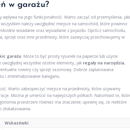
eń w garażu?
ry wpływa na jego funkcjonalność. Warto zacząć od przemyślenia, jak
 wszystkim należy uwzględnić miejsce na samochód, które powinno
 swobodne wsiadanie oraz wysiadanie z pojazdu. Oprócz samochodu,
a, sprzęt oraz inne przedmioty, które zazwyczaj przechowujemy w
kic garażu
. Może to być prosty rysunek na papierze lub użycie
 uwzględnij wszystkie istotne elementy, jak
regały na narzędzia
,
wentualne rowery czy sprzęt sezonowy. Dobrze zaplanowana
żu i zminimalizowanie bałaganu.
ość. Warto zabezpieczyć miejsce na przedmioty, które używamy
acje. Można je umieścić na najwyższych półkach. Natomiast te, któr
onomia przestrzeni również ma znaczenie; upewnij się, że niektóre
o zlokalizowania.
Wskazówki