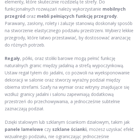
elementy, które skutecznie rozdzielą te strefy. Do
funkcjonalnych rozwiązań należy wykorzystanie
mobilnych
przegród
oraz
mebli pełniących funkcję przegrody
.
Parawany, zasłony, rolety i żaluzje stanowią doskonały sposób
na stworzenie elastycznego podziału przestrzeni. Wybierz lekkie
przegrody, które łatwo przestawiać, by dostosować aranżację
do różnych potrzeb.
Regały
, półki, oraz stoliki barowe mogą pełnić funkcję
naturalnych granic między jadalnią a strefą wypoczynkową.
Ustaw regał tyłem do jadalni, co pozwoli na wyeksponowanie
dekoracji w salonie oraz stworzy wyraźny podział między
obiema strefami. Szafy na wymiar oraz witryny znajdujące się
wzdłuż granicy jadalni i salonu zapewniają dodatkową
przestrzeń do przechowywania, a jednocześnie subtelnie
zaznaczają podział.
Dzięki stalowym lub szklanym ściankom działowym, takim jak
panele lamelowe
czy
szklane ścianki
, możesz uzyskać efekt
wizualnego podziału, nie ograniczając jednocześnie