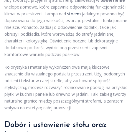
Aby stworzyć przyjemną atmosferę, zainwestuj w
oświetlenie
wielopoziomowe, które zapewnia odpowiednią funkcjonalność i
klimat w przestrzeni. Lampa nad
stołem
jadalnym powinna być
dopasowana do jego wielkości, tworząc przytulne i funkcjonalne
miejsce. Ponadto, zadbaj o odpowiednie dodatki, takie jak
obrusy i podkładki, które wprowadzą do strefy jadalnianej
charakter i kolorystykę. Oświetlenie boczne lub dekoracyjne
dodatkowo podkreśli wydzieloną przestrzeń i zapewni
komfortowe warunki podczas posiłków.
Kolorystyka i materiały wykończeniowe mają kluczowe
znaczenie dla wizualnego podziału przestrzeni. Użyj podobnych
odcieni i tekstur w całej strefie, aby zachować spójność
stylistyczną; możesz rozważyć różnicowanie podłóg: na przykład
płytki w kuchni i panele lub drewno w jadalni. Taki zabieg tworzy
naturalne granice między poszczególnymi strefami, a zarazem
wpływa na estetykę całej aranżacji.
Dobór i ustawienie stołu oraz