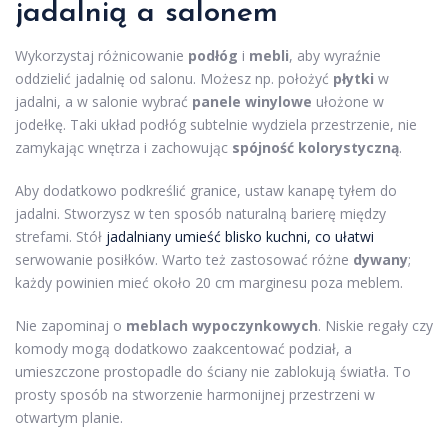
jadalnią a salonem
Wykorzystaj różnicowanie
podłóg
i
mebli
, aby wyraźnie
oddzielić jadalnię od salonu. Możesz np. położyć
płytki
w
jadalni, a w salonie wybrać
panele winylowe
ułożone w
jodełkę. Taki układ podłóg subtelnie wydziela przestrzenie, nie
zamykając wnętrza i zachowując
spójność kolorystyczną
.
Aby dodatkowo podkreślić granice, ustaw kanapę tyłem do
jadalni. Stworzysz w ten sposób naturalną barierę między
strefami. Stół
jadalniany umieść blisko kuchni, co ułatwi
serwowanie posiłków. Warto też zastosować różne
dywany
;
każdy powinien mieć około 20 cm marginesu poza meblem.
Nie zapominaj o
meblach wypoczynkowych
. Niskie regały czy
komody mogą dodatkowo zaakcentować podział, a
umieszczone prostopadle do ściany nie zablokują światła. To
prosty sposób na stworzenie harmonijnej przestrzeni w
otwartym planie.