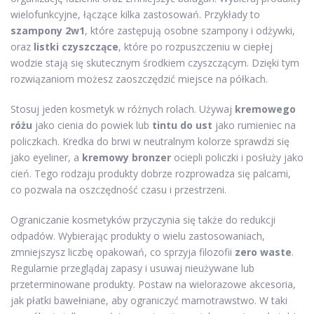
wielofunkcyjne, łączące kilka zastosowań. Przykłady to
szampony 2w1
, które zastępują osobne szampony i odżywki,
oraz
listki czyszczące
, które po rozpuszczeniu w ciepłej
wodzie stają się skutecznym środkiem czyszczącym. Dzięki tym
rozwiązaniom możesz zaoszczędzić miejsce na półkach.
Stosuj jeden kosmetyk w różnych rolach. Używaj
kremowego
różu
jako cienia do powiek lub
tintu do ust
jako rumieniec na
policzkach. Kredka do brwi w neutralnym kolorze sprawdzi się
jako eyeliner, a
kremowy bronzer
ociepli policzki i posłuży jako
cień. Tego rodzaju produkty dobrze rozprowadza się palcami,
co pozwala na oszczędność czasu i przestrzeni.
Ograniczanie kosmetyków przyczynia się także do redukcji
odpadów. Wybierając produkty o wielu zastosowaniach,
zmniejszysz liczbę opakowań, co sprzyja filozofii
zero waste
.
Regularnie przeglądaj zapasy i usuwaj nieużywane lub
przeterminowane produkty. Postaw na wielorazowe akcesoria,
jak płatki bawełniane, aby ograniczyć marnotrawstwo. W taki