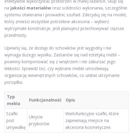
efektywnie wykorzystać przestrzeń w małej łazience. Skup się
na
jakości materiałów
oraz solidności wykonania, szczególnie
systemu otwierania i prowadnic szuflad. Zdecyduj się na model,
który zmieści wszystkie potrzebne akcesoria – wybierz
wytrzymałe konstrukcje, jeśli planujesz przechowywać cięższe
przedmioty.
Upewnij się, że dostęp do schowków jest wygodny i nie
wymaga dużego wysiłku. Zastanów się nad estetyką mebli –
powinny komponować się z wnętrzem i nie zaburzać jego
lekkości. Sprawdź też, czy wybrane meble umożliwiają
organizację wewnętrznych schowków, co ułatwi utrzymanie
porządku.
Typ
Funkcjonalność
Opis
mebla
Szafki
Wielofunkcyjne szafki, które
Ukrycie
pod
zapewniają miejsce na
przyborów
umywalkę
akcesoria kosmetyczne.