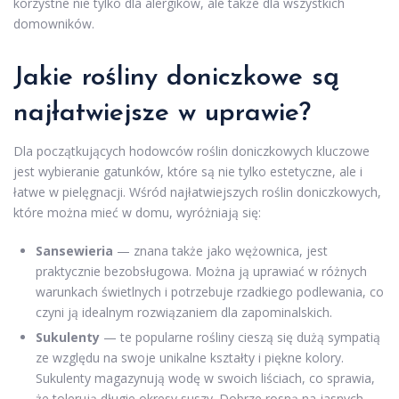
korzystne nie tylko dla alergików, ale także dla wszystkich
domowników.
Jakie rośliny doniczkowe są
najłatwiejsze w uprawie?
Dla początkujących hodowców roślin doniczkowych kluczowe
jest wybieranie gatunków, które są nie tylko estetyczne, ale i
łatwe w pielęgnacji. Wśród najłatwiejszych roślin doniczkowych,
które można mieć w domu, wyróżniają się:
Sansewieria
— znana także jako wężownica, jest
praktycznie bezobsługowa. Można ją uprawiać w różnych
warunkach świetlnych i potrzebuje rzadkiego podlewania, co
czyni ją idealnym rozwiązaniem dla zapominalskich.
Sukulenty
— te popularne rośliny cieszą się dużą sympatią
ze względu na swoje unikalne kształty i piękne kolory.
Sukulenty magazynują wodę w swoich liściach, co sprawia,
że tolerują długie okresy suszy. Dobrze rosną na jasnych