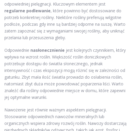
odpowiedniej pielęgnacji. Kluczowym elementem jest
regularne podlewanie
, które powinno być dostosowane do
potrzeb konkretnej rośliny. Niektóre rośliny preferują wilgotne
podłoże, podczas gdy inne są bardziej odporne na suszę. Warto
zatem zapoznać się z wymaganiami swojej rośliny, aby uniknąć
przelania lub przesuszenia gleby.
Odpowiednie
nasłonecznienie
jest kolejnych czynnikiem, który
wpływa na wzrost roślin. Większość roślin doniczkowych
potrzebuje dostępu do światła słonecznego, jednak
intensywność i czas ekspozycji mogą różnić się w zależności od
gatunku. Zbyt mała ilość światła prowadzi do osłabienia roślin,
natomiast zbyt duża może powodować poparzenia liści. Warto
znaleźć dla rośliny odpowiednie miejsce w domu, które zapewni
jej optymalne warunki.
Nawożenie jest równie ważnym aspektem pielęgnacji.
Stosowanie odpowiednich nawozów mineralnych lub
organicznych wspiera zdrowy rozwój roślin. Nawozy dostarczają
niezbędnych składników odżywczych, takich jak azot, fosfor i