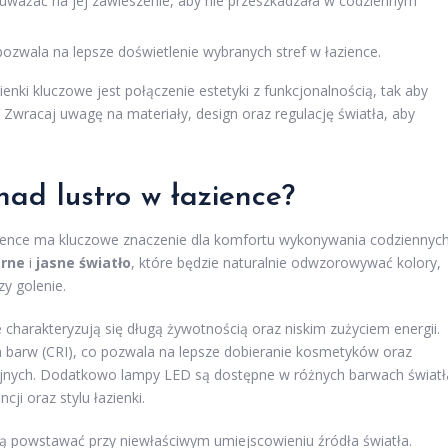
 uważać na jej zawieszenie, aby nie przeszkadzała w codziennym
ozwala na lepsze doświetlenie wybranych stref w łazience.
nki kluczowe jest połączenie estetyki z funkcjonalnością, tak aby
ą. Zwracaj uwagę na materiały, design oraz regulację światła, aby
nad lustro w łazience?
ience ma kluczowe znaczenie dla komfortu wykonywania codziennyc
rne
i
jasne światło
, które będzie naturalnie odwzorowywać kolory,
zy golenie.
e charakteryzują się długą żywotnością oraz niskim zużyciem energii.
 barw (CRI), co pozwala na lepsze dobieranie kosmetyków oraz
yjnych. Dodatkowo lampy LED są dostępne w różnych barwach światł
ji oraz stylu łazienki.
ogą powstawać przy niewłaściwym umiejscowieniu źródła światła.