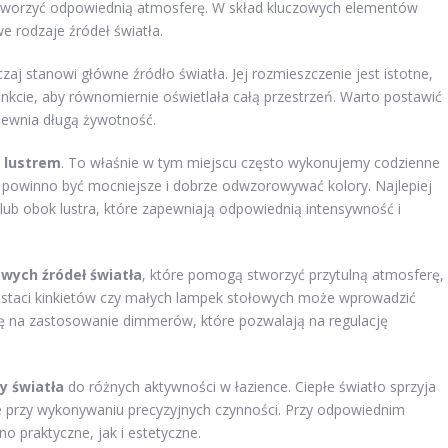
że tworzyć odpowiednią atmosferę. W skład kluczowych elementów
e rodzaje źródeł światła.
czaj stanowi główne źródło światła. Jej rozmieszczenie jest istotne,
cie, aby równomiernie oświetlała całą przestrzeń. Warto postawić
pewnia długą żywotność.
d lustrem
. To właśnie w tym miejscu często wykonujemy codzienne
tło powinno być mocniejsze i dobrze odwzorowywać kolory. Najlepiej
b obok lustra, które zapewniają odpowiednią intensywność i
wych źródeł światła
, które pomogą stworzyć przytulną atmosferę,
ostaci kinkietów czy małych lampek stołowych może wprowadzić
 się na zastosowanie dimmerów, które pozwalają na regulację
y światła
do różnych aktywności w łazience. Ciepłe światło sprzyja
ne przy wykonywaniu precyzyjnych czynności. Przy odpowiednim
o praktyczne, jak i estetyczne.