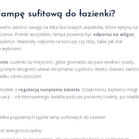
ampę sufitową do łazienki?
 warto zwrócić uwagę na kilka kluczowych aspektów, które wpłyną na
zczenia. Przede wszystkim, lampa powinna być
odporna na wilgoć
,
ence. Materiały odporne na korozję czy rdzę, takie jak stal
m wyborem.
enia
. Łazienki są miejscem, gdzie gromadzi się para wodna i osady,
stycznym designem ułatwi utrzymanie czystości. Warto również zwróci
adku zanieczyszczeń.
 modele z
regulacją natężenia światła
. Dzięki temu, będziesz mógł
acji – od intensywnego światła podczas porannej toalety, po miękk
kilka popularnych typów lamp sufitowych do łazienki:
jest energooszczędny.