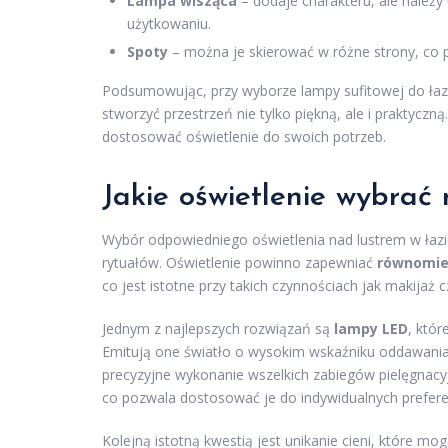
Lampa wisząca
– dodaje charakteru, ale należy
użytkowaniu.
Spoty
– można je skierować w różne strony, co p
Podsumowując, przy wyborze lampy sufitowej do łazie
stworzyć przestrzeń nie tylko piękną, ale i praktyczn
dostosować oświetlenie do swoich potrzeb.
Jakie oświetlenie wybrać 
Wybór odpowiedniego oświetlenia nad lustrem w łaz
rytuałów. Oświetlenie powinno zapewniać
równomie
co jest istotne przy takich czynnościach jak makijaż c
Jednym z najlepszych rozwiązań są
lampy LED
, któr
Emitują one światło o wysokim wskaźniku oddawania
precyzyjne wykonanie wszelkich zabiegów pielęgnac
co pozwala dostosować je do indywidualnych preferenc
Kolejną istotną kwestią jest unikanie cieni, które m