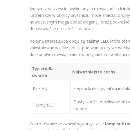
Jednym z najczęściej wybieranych rozwiązań są
kink
lustrem czy w okolicy prysznica, może znacząco wpłyn
nowoczesnym mogą dodać elegancji oraz podkreślić 
dopasować je do całości aranżacji.
Kolejną interesującą opcją są
taśmy LED
, które ofe
zainstalować wzdłuż półek, pod wanną czy we wnękach
doskonałym rozwiązaniem w przypadku oświetlenia a
Typ źródła
Najważniejsze cechy
światła
Kinkiety
Elegancki design, łatwa instal
Elastyczność, możliwość zmia
Taśmy LED
światła
Warto również rozważyć wykorzystanie
lamp sufit