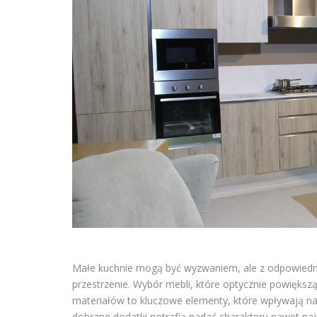
Małe kuchnie mogą być wyzwaniem, ale z odpowiedni
przestrzenie. Wybór mebli, które optycznie powiększą
materiałów to kluczowe elementy, które wpływają na 
dobrane dodatki potrafią nadać charakteru nawet naj