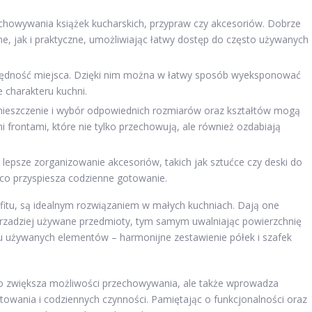
chowywania książek kucharskich, przypraw czy akcesoriów. Dobrze
, jak i praktyczne, umożliwiając łatwy dostęp do często używanych
zędność miejsca. Dzięki nim można w łatwy sposób wyeksponować
e charakteru kuchni.
zmieszczenie i wybór odpowiednich rozmiarów oraz kształtów mogą
i frontami, które nie tylko przechowują, ale również ozdabiają
lepsze zorganizowanie akcesoriów, takich jak sztućce czy deski do
 co przyspiesza codzienne gotowanie.
sufitu, są idealnym rozwiązaniem w małych kuchniach. Dają one
rzadziej używane przedmioty, tym samym uwalniając powierzchnię
ylu używanych elementów – harmonijne zestawienie półek i szafek
lko zwiększa możliwości przechowywania, ale także wprowadza
otowania i codziennych czynności. Pamiętając o funkcjonalności oraz