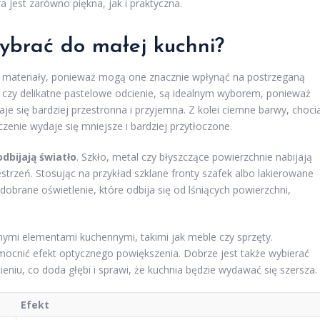
 jest zarówno piękna, jak i praktyczna.
wybrać do małej kuchni?
z materiały, ponieważ mogą one znacznie wpłynąć na postrzeganą
beż czy delikatne pastelowe odcienie, są idealnym wyborem, ponieważ
aje się bardziej przestronna i przyjemna. Z kolei ciemne barwy, choci
zenie wydaje się mniejsze i bardziej przytłoczone.
odbijają światło
. Szkło, metal czy błyszczące powierzchnie nabijają
zestrzeń. Stosując na przykład szklane fronty szafek albo lakierowane
dobrane oświetlenie, które odbija się od lśniących powierzchni,
nymi elementami kuchennymi, takimi jak meble czy sprzęty.
mocnić efekt optycznego powiększenia. Dobrze jest także wybierać
ieniu, co doda głębi i sprawi, że kuchnia będzie wydawać się szersza.
Efekt