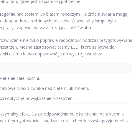
tło tam, gdzie jest najbardziej potrzebne.
czególnie nad stołem lub blatem roboczym. Te źródła światła mogą
mosferę podczas rodzinnych posiłków. Ważne, aby lampa była
pracy i zapewniała wystarczającą ilość światła.
 rozwiązanie nie tylko poprawia widoczność podczas przygotowywani
 przestrzeń. Można zastosować taśmy LED, które są łatwe do
dzięki czemu łatwo dopasować je do wystroju wnętrza.
etlenie całej kuchni.
datkowe źródło światła nad blatem lub stołem.
i i optyczne powiększenie przestrzeni.
aksymalny efekt. Dzięki odpowiedniemu oświetleniu mała kuchnia
 w którym gotowanie i spędzanie czasu będzie czystą przyjemnością.