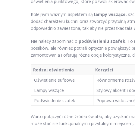
oświetlenia punktowego, które pozwoli skierować świa
Kolejnym ważnym aspektem są
lampy wiszące
, sz
dodać charakteru kuchni oraz stworzyć przytulną at
odpowiednio zawieszona, tak aby nie przeszkadzała w 
Nie należy zapominać o
podświetleniu szafek
. To
posiłków, ale również potrafi optycznie powiększyć
zamontowania i oferują różne opcje kolorystyczne, 
Rodzaj oświetlenia
Korzyści
Oświetlenie sufitowe
Równomierne rozświ
Lampy wiszące
Stylowy akcent i do
Podświetlenie szafek
Poprawa widocznośc
Warto połączyć różne źródła światła, aby uzyskać m
może stać się funkcjonalnym i przytulnym miejscem,