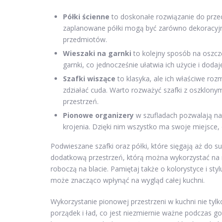
Półki ścienne
to doskonałe rozwiązanie do prze
zaplanowane półki mogą być zarówno dekoracyjne
przedmiotów.
Wieszaki na garnki
to kolejny sposób na oszc
garnki, co jednocześnie ułatwia ich użycie i dodaj
Szafki wiszące
to klasyka, ale ich właściwe ro
zdziałać cuda. Warto rozważyć szafki z oszklonym
przestrzeń.
Pionowe organizery
w szufladach pozwalają na 
krojenia. Dzięki nim wszystko ma swoje miejsce,
Podwieszane szafki oraz półki, które sięgają aż do 
dodatkową przestrzeń, którą można wykorzystać na 
roboczą na blacie. Pamiętaj także o kolorystyce i st
może znacząco wpłynąć na wygląd całej kuchni.
Wykorzystanie pionowej przestrzeni w kuchni nie ty
porządek i ład, co jest niezmiernie ważne podczas g