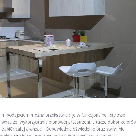
m podejściem można przekształcić je w funkcjonalne i stylowe
 wnętrze, wykorzystanie pionowej przestrzeni, a także dobór kolorów
odbiór całej aranżacji. Odpowiednie oświetlenie oraz starannie
mniejszym kuchniom, czyniąc je jednocześnie przytulnymi i