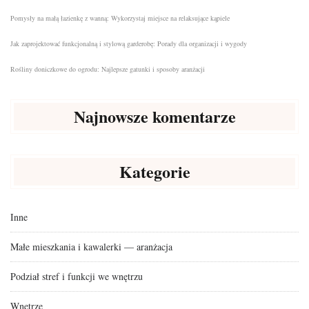
Pomysły na małą łazienkę z wanną: Wykorzystaj miejsce na relaksujące kąpiele
Jak zaprojektować funkcjonalną i stylową garderobę: Porady dla organizacji i wygody
Rośliny doniczkowe do ogrodu: Najlepsze gatunki i sposoby aranżacji
Najnowsze komentarze
Kategorie
Inne
Małe mieszkania i kawalerki — aranżacja
Podział stref i funkcji we wnętrzu
Wnętrze