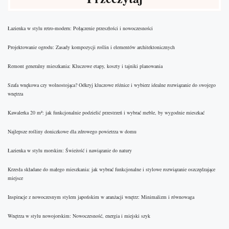
Łazienka w stylu retro-modern: Połączenie przeszłości i nowoczesności
Projektowanie ogrodu: Zasady kompozycji roślin i elementów architektonicznych
Remont generalny mieszkania: Kluczowe etapy, koszty i tajniki planowania
Szafa wnękowa czy wolnostojąca? Odkryj kluczowe różnice i wybierz idealne rozwiązanie do swojego
wnętrza
Kawalerka 20 m²: jak funkcjonalnie podzielić przestrzeń i wybrać meble, by wygodnie mieszkać
Najlepsze rośliny doniczkowe dla zdrowego powietrza w domu
Łazienka w stylu morskim: Świeżość i nawiązanie do natury
Krzesła składane do małego mieszkania: jak wybrać funkcjonalne i stylowe rozwiązanie oszczędzające
miejsce
Inspiracje z nowoczesnym stylem japońskim w aranżacji wnętrz: Minimalizm i równowaga
Wnętrza w stylu nowojorskim: Nowoczesność, energia i miejski szyk