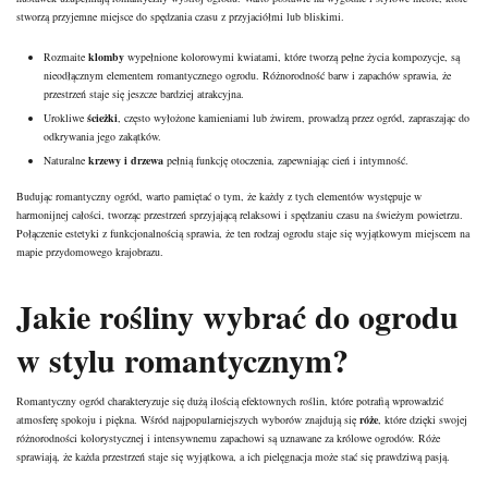
stworzą przyjemne miejsce do spędzania czasu z przyjaciółmi lub bliskimi.
Rozmaite
klomby
wypełnione kolorowymi kwiatami, które tworzą pełne życia kompozycje, są
nieodłącznym elementem romantycznego ogrodu. Różnorodność barw i zapachów sprawia, że
przestrzeń staje się jeszcze bardziej atrakcyjna.
Urokliwe
ścieżki
, często wyłożone kamieniami lub żwirem, prowadzą przez ogród, zapraszając do
odkrywania jego zakątków.
Naturalne
krzewy i drzewa
pełnią funkcję otoczenia, zapewniając cień i intymność.
Budując romantyczny ogród, warto pamiętać o tym, że każdy z tych elementów występuje w
harmonijnej całości, tworząc przestrzeń sprzyjającą relaksowi i spędzaniu czasu na świeżym powietrzu.
Połączenie estetyki z funkcjonalnością sprawia, że ten rodzaj ogrodu staje się wyjątkowym miejscem na
mapie przydomowego krajobrazu.
Jakie rośliny wybrać do ogrodu
w stylu romantycznym?
Romantyczny ogród charakteryzuje się dużą ilością efektownych roślin, które potrafią wprowadzić
atmosferę spokoju i piękna. Wśród najpopularniejszych wyborów znajdują się
róże
, które dzięki swojej
różnorodności kolorystycznej i intensywnemu zapachowi są uznawane za królowe ogrodów. Róże
sprawiają, że każda przestrzeń staje się wyjątkowa, a ich pielęgnacja może stać się prawdziwą pasją.