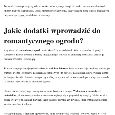
Tworzenie romantycznego ogrodu to sztuka, która wymaga uwagi na detale i zrozumienia harmonii
między różnymi elementami. Dzięki starannemu planowaniu, każdy zakątek może stać się magicznym
miejscem sprzyjającym relaksowi i inspiracji.
Jakie dodatki wprowadzić do
romantycznego ogrodu?
Aby stworzyć
romantyczny ogród
, warto skupić się na dodatkach, które wprowadzą elegancję i
subtelność. Dobrze dobrane elementy mogą znacząco wpłynąć na atmosferę przestrzeni, czyniąc ją
bardziej przytulną i urzekającą.
Jednym z najpopularniejszych dodatków są
ozdobne latarnie
, które wprowadzają magiczny nastrój po
zmroku. Można je postawić na ścieżkach ogrodowych lub zawiesić na gałęziach drzew, tworząc ciepłe i
zachęcające światło. Latarnie dostępne są w różnych stylach, od nowoczesnych po vintage, co pozwala
na idealne dopasowanie do charakteru ogrodu.
Donice również odgrywają istotną rolę w romantycznym wystroju.
Wykonane z naturalnych
materiałów
, jak drewno czy terakota, doskonale wpisują się w przyrodniczą estetykę. Można w nich
sadzić kwiaty o delikatnych barwach, takie jak róże, lawenda czy piwonie, które wzbogacą przestrzeń
swoim zapachem i kolorem.
Nie zapominajmy o
meblach ogrodowych
, które powinny być wygodne i stylowe. Meble w stylu