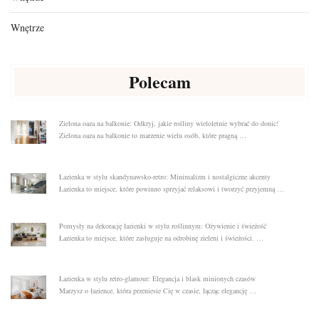
Wnętrze
Polecam
Zielona oaza na balkonie: Odkryj, jakie rośliny wieloletnie wybrać do donic!
Zielona oaza na balkonie to marzenie wielu osób, które pragną …
Łazienka w stylu skandynawsko-retro: Minimalizm i nostalgiczne akcenty
Łazienka to miejsce, które powinno sprzyjać relaksowi i tworzyć przyjemną …
Pomysły na dekorację łazienki w stylu roślinnym: Ożywienie i świeżość
Łazienka to miejsce, które zasługuje na odrobinę zieleni i świeżości. …
Łazienka w stylu retro-glamour: Elegancja i blask minionych czasów
Marzysz o łazience, która przeniesie Cię w czasie, łącząc elegancję …