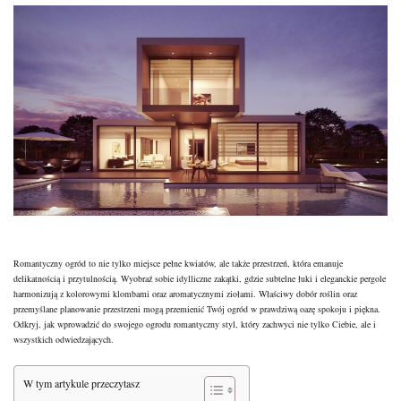
Romantyczny ogród to nie tylko miejsce pełne kwiatów, ale także przestrzeń, która emanuje
delikatnością i przytulnością. Wyobraź sobie idylliczne zakątki, gdzie subtelne łuki i eleganckie pergole
harmonizują z kolorowymi klombami oraz aromatycznymi ziołami. Właściwy dobór roślin oraz
przemyślane planowanie przestrzeni mogą przemienić Twój ogród w prawdziwą oazę spokoju i piękna.
Odkryj, jak wprowadzić do swojego ogrodu romantyczny styl, który zachwyci nie tylko Ciebie, ale i
wszystkich odwiedzających.
W tym artykule przeczytasz