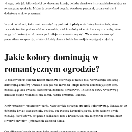
vintage, takie jak żeliwne ławki czy drewniane krzesła, dodadzą charakteru i stworzą idealne miejsce na
romantyczne spotkania. Można je ustawić pod pergolą, obsadzoną pnączami, co zapewni cień i
dodatkowy urok tej przestrzeni.
Innymi dodatkami, które warto rozważyć, są
poduszki i pledy
w delikatnych odcieniach, które
zapewnią komfort podczas relaksu w ogrodzie, a także
ozdoby
takie jak fontanny czy rzeźby, które
mogą być doskonałym akcentem podkreślającym romantyczny styl. Warto starać się tworzyć
przemyślane kompozycje, w których każdy element będzie harmonijnie współgrał z całością.
Jakie kolory dominują w
romantycznym ogrodzie?
W romantycznym ogrodzie
kolory pastelowe
odgrywają kluczową rolę, wprowadzając delikatną i
harmonijną atmosferę. Odcienie takie jak
róż
,
lawenda
i
mięta
idealnie komponują się ze sobą,
podkreślając urok kwiatów oraz różnych dodatków ogrodowych. Te subtelne barwy wydobywają
naturalne piękno roślinności oraz mebli, nadając przestrzeni lekkości.
Kiedy urządzamy romantyczny ogród, warto zwrócić uwagę na
spójność kolorystyczną
. Oznacza to, że
dobierając kwiaty oraz akcesoria, powinny one tworzyć harmonijną całość, która zachwyci swoją
estetyką. Przykładowo, połączenie delikatnego różu z lawendowym oraz miętowym akcentem może
stworzyć przytulny i jednocześnie elegancki klimat.
Oto kilka popularnych kolorów, które sprawdzą się w romantycznym ogrodzie: