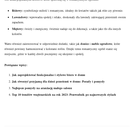
Różowy:
symbolizuje miłość i romantyzm, idealny do kwiatów takich jak róże czy piwonie.
Lawendowy:
wprowadza spokój i relaks, doskonały dla lawendy zalewającej przestrzeń swoim
zapachem.
Miętowy:
świeży i energiczny, świetnie nadaje się do dekoracji, a także jako tło dla innych
kolorów.
Warto również zainwestować w odpowiednie dodatki, takie jak
donice
i
meble ogrodowe
, które
również powinny harmonizować z kolorami roślin. Dzięki temu romantyczny ogród stanie się
miejscem, gdzie w każdej chwili poczujemy się ukojenie i spokój.
Powiązane wpisy:
Jak zaprojektować funkcjonalne i stylowe biuro w domu
Jak stworzyć przyjazną dla dzieci przestrzeń w domu: Porady i pomysły
Najlepsze pomysły na aranżację małego salonu
Top 10 trendów wnętrzarskich na rok 2023: Przewodnik po najnowszych stylach