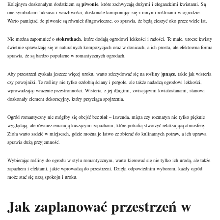
Kolejnym doskonałym dodatkiem są
piwonie
, które zachwycają dużymi i eleganckimi kwiatami. Są
one symbolami luksusu i wrażliwości, doskonale komponując się z innymi roślinami w ogrodzie.
Warto pamiętać, że piwonie są również długowieczne, co sprawia, że będą cieszyć oko przez wiele lat.
Nie można zapomnieć o
stokrotkach
, które dodają ogrodowi lekkości i radości. Te małe, urocze kwiaty
świetnie sprawdzają się w naturalnych kompozycjach oraz w donicach, a ich prosta, ale efektowna forma
sprawia, że są bardzo popularne w romantycznych ogrodach.
Aby przestrzeń zyskała jeszcze więcej uroku, warto zdecydować się na rośliny
)pnące
, takie jak wisteria
czy powojniki. Te rośliny nie tylko ozdobią ściany i pergole, ale także nadadzą ogrodowi lekkości,
wprowadzając wrażenie przestronności. Wisteria, z jej długimi, zwisającymi kwiatostanami, stanowi
doskonały element dekoracyjny, który przyciąga spojrzenia.
Ogród romantyczny nie mógłby się obejść bez
zioł
– lawenda, mięta czy rozmaryn nie tylko pięknie
wyglądają, ale również emanują kuszącymi zapachami, które potrafią stworzyć relaksującą atmosferę.
Zioła warto sadzić w miejscach, gdzie można je łatwo ze zbierać do kulinarnych potraw, a ich uprawa
sprawia dużą przyjemność.
Wybierając rośliny do ogrodu w stylu romantycznym, warto kierować się nie tylko ich urodą, ale także
zapachem i efektami, jakie wprowadzą do przestrzeni. Dzięki odpowiednim wyborom, każdy ogród
może stać się oazą spokoju i uroku.
Jak zaplanować przestrzeń w