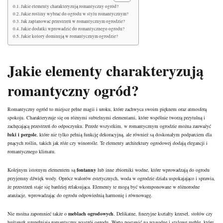
Jakie elementy charakteryzują romantyczny ogród?
Jakie rośliny wybrać do ogrodu w stylu romantycznym?
Jak zaplanować przestrzeń w romantycznym ogrodzie?
Jakie dodatki wprowadzić do romantycznego ogrodu?
Jakie kolory dominują w romantycznym ogrodzie?
Jakie elementy charakteryzują
romantyczny ogród?
Romantyczny ogród to miejsce pełne magii i uroku, które zachwyca swoim pięknem oraz atmosferą
spokoju. Charakteryzuje się on różnymi subtelnymi elementami, które wspólnie tworzą przytulną i
zachęcającą przestrzeń do odpoczynku. Przede wszystkim, w romantycznym ogrodzie można zauważyć
łuki i pergole
, które nie tylko pełnią funkcję dekoracyjną, ale również są doskonałym podparciem dla
pnących roślin, takich jak róże czy winorośle. Te elementy architektury ogrodowej dodają elegancji i
romantycznego klimatu.
Kolejnym istotnym elementem są
fontanny
lub inne zbiorniki wodne, które wprowadzają do ogrodu
przyjemny dźwięk wody. Oprócz walorów estetycznych, woda w ogrodzie działa uspokajająco i sprawia,
że przestrzeń staje się bardziej relaksująca. Elementy te mogą być wkomponowane w różnorodne
aranżacje, wprowadzając do ogrodu odpowiednią harmonię i równowagę.
Nie można zapomnieć także o
meblach ogrodowych
. Delikatne, finezyjne kształty krzeseł, stołów czy
huśtawek uzupełniają romantyczny wystrój ogrodu. Warto postawić na wygodne i stylowe meble, które