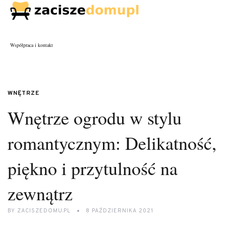
Współpraca i kontakt
WNĘTRZE
Wnętrze ogrodu w stylu
romantycznym: Delikatność,
piękno i przytulność na
zewnątrz
BY
ZACISZEDOMU.PL
8 PAŹDZIERNIKA 2021