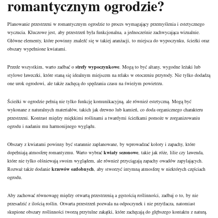
romantycznym ogrodzie?
Planowanie przestrzeni w romantycznym ogrodzie to proces wymagający przemyślenia i estetycznego
wyczucia. Kluczowe jest, aby przestrzeń była funkcjonalna, a jednocześnie zachwycająca wizualnie.
Główne elementy, które powinny znaleźć się w takiej aranżacji, to miejsca do wypoczynku, ścieżki oraz
obszary wypełnione kwiatami.
Przede wszystkim, warto zadbać o
strefy wypoczynkowe
. Mogą to być altany, wygodne leżaki lub
stylowe ławeczki, które staną się idealnym miejscem na relaks w otoczeniu przyrody. Nie tylko dodadzą
one urok ogrodowi, ale także zachęcą do spędzania czasu na świeżym powietrzu.
Ścieżki w ogrodzie pełnią nie tylko funkcję komunikacyjną, ale również estetyczną. Mogą być
wykonane z naturalnych materiałów, takich jak drewno lub kamień, co doda organicznego charakteru
przestrzeni. Kontrast między miękkimi roślinami a twardymi ścieżkami pomoże w zorganizowaniu
ogrodu i nadaniu mu harmonijnego wyglądu.
Obszary z kwiatami powinny być starannie zaplanowane, by wprowadzać kolory i zapachy, które
dopełniają atmosferę romantyzmu. Warto wybrać
kwiaty sezonowe
, takie jak róże, lilie czy lawenda,
które nie tylko olśniewają swoim wyglądem, ale również przyciągają zapachy owadów zapylających.
Rozważ także dodanie
krzewów ozdobnych
, aby stworzyć intymną atmosferę w niektórych częściach
ogrodu.
Aby zachować równowagę między otwartą przestrzenią a gęstością roślinności, zadbaj o to, by nie
przesadzić z ilością roślin. Otwarta przestrzeń pozwala na odpoczynek i nie przytłacza, natomiast
skupione obszary roślinności tworzą przytulne zakątki, które zachęcają do głębszego kontaktu z naturą.