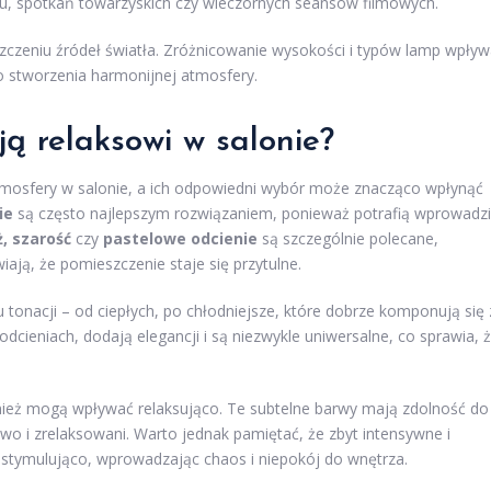
su, spotkań towarzyskich czy wieczornych seansów filmowych.
czeniu źródeł światła. Zróżnicowanie wysokości i typów lamp wpły
do stworzenia harmonijnej atmosfery.
ją relaksowi w salonie?
tmosfery w salonie, a ich odpowiedni wybór może znacząco wpłynąć
ie
są często najlepszym rozwiązaniem, ponieważ potrafią wprowadzi
, szarość
czy
pastelowe odcienie
są szczególnie polecane,
iają, że pomieszczenie staje się przytulne.
onacji – od ciepłych, po chłodniejsze, które dobrze komponują się 
dcieniach, dodają elegancji i są niezwykle uniwersalne, co sprawia, 
wnież mogą wpływać relaksująco. Te subtelne barwy mają zdolność do
wo i zrelaksowani. Warto jednak pamiętać, że zbyt intensywne i
 stymulująco, wprowadzając chaos i niepokój do wnętrza.