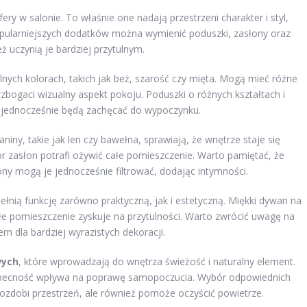
y w salonie. To właśnie one nadają przestrzeni charakter i styl,
popularniejszych dodatków można wymienić poduszki, zasłony oraz
ż uczynią je bardziej przytulnym.
lnych kolorach, takich jak beż, szarość czy mięta. Mogą mieć różne
bogaci wizualny aspekt pokoju. Poduszki o różnych kształtach i
a jednocześnie będą zachęcać do wypoczynku.
iny, takie jak len czy bawełna, sprawiają, że wnętrze staje się
or zasłon potrafi ożywić całe pomieszczenie. Warto pamiętać, że
ny mogą je jednocześnie filtrować, dodając intymności.
ełnią funkcję zarówno praktyczną, jak i estetyczną. Miękki dywan na
łe pomieszczenie zyskuje na przytulności. Warto zwrócić uwagę na
m dla bardziej wyrazistych dekoracji.
wych
, które wprowadzają do wnętrza świeżość i naturalny element.
ch obecność wpływa na poprawę samopoczucia. Wybór odpowiednich
o ozdobi przestrzeń, ale również pomoże oczyścić powietrze.