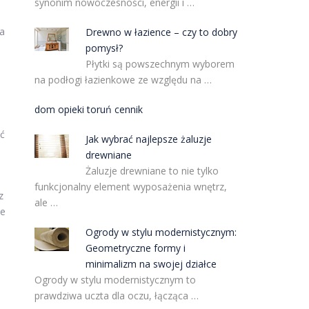
synonim nowoczesności, energii i …
wa
Drewno w łazience – czy to dobry
pomysł?
Płytki są powszechnym wyborem
na podłogi łazienkowe ze względu na …
dom opieki toruń cennik
ć
Jak wybrać najlepsze żaluzje
drewniane
Żaluzje drewniane to nie tylko
funkcjonalny element wyposażenia wnętrz,
z
ale …
że
Ogrody w stylu modernistycznym:
Geometryczne formy i
minimalizm na swojej działce
Ogrody w stylu modernistycznym to
prawdziwa uczta dla oczu, łącząca …