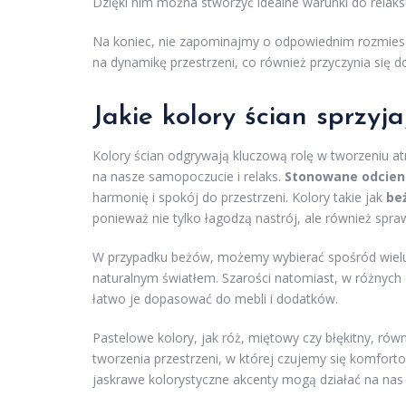
Dzięki nim można stworzyć idealne warunki do relak
Na koniec, nie zapominajmy o odpowiednim rozmiesz
na dynamikę przestrzeni, co również przyczynia się 
Jakie kolory ścian sprzyja
Kolory ścian odgrywają kluczową rolę w tworzeniu a
na nasze samopoczucie i relaks.
Stonowane odcien
harmonię i spokój do przestrzeni. Kolory takie jak
beż
ponieważ nie tylko łagodzą nastrój, ale również spraw
W przypadku beżów, możemy wybierać spośród wielu t
naturalnym światłem. Szarości natomiast, w różnych o
łatwo je dopasować do mebli i dodatków.
Pastelowe kolory, jak róż, miętowy czy błękitny, ró
tworzenia przestrzeni, w której czujemy się komforto
jaskrawe kolorystyczne akcenty mogą działać na nas