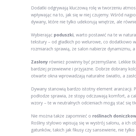
Dodatki odgrywają kluczową rolę w tworzeniu atmosfer
wpływając na to, jak się w niej czujemy. Wśród naj
dywany, które nie tylko udekorują wnętrze, ale równie
Wybierając
poduszki
, warto postawić na te w natura
tekstury – od gładkich po welurowe, co dodatkowo wz
rozmiarach sprawią, że salon nabierze dynamizmu, 
Zasłony
również powinny być przemyślane. Lekkie tkan
bardziej przewiewne i przyjazne. Dobrze dobrany kol
otwarte okna wprowadzają naturalne światło, a zasło
Dywany stanowią bardzo istotny element aranżacji. P
podłodze sprawia, że stopy odczuwają komfort, a ca
wzory – te w neutralnych odcieniach mogą stać się tłe
Nie można także zapomnieć o
roślinach doniczko
Rośliny stylowo wpisują się w wystrój salonu, a i
gatunków, takich jak fikusy czy sansewierie, nie tylk