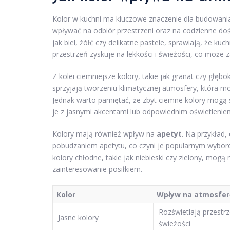
Kolor w kuchni ma kluczowe znaczenie dla budowani
wpływać na odbiór przestrzeni oraz na codzienne doś
jak biel, żółć czy delikatne pastele, sprawiają, że ku
przestrzeń zyskuje na lekkości i świeżości, co może 
Z kolei ciemniejsze kolory, takie jak granat czy głę
sprzyjają tworzeniu klimatycznej atmosfery, która m
Jednak warto pamiętać, że zbyt ciemne kolory mogą s
je z jasnymi akcentami lub odpowiednim oświetlenie
Kolory mają również wpływ na
apetyt
. Na przykład
pobudzaniem apetytu, co czyni je popularnym wyborem 
kolory chłodne, takie jak niebieski czy zielony, mo
zainteresowanie posiłkiem.
Kolor
Wpływ na atmosfer
Rozświetlają przestr
Jasne kolory
świeżości