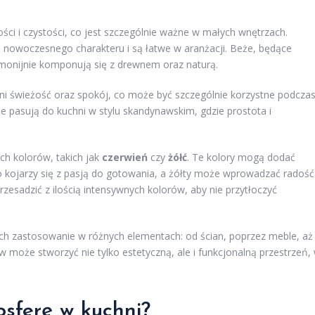
ści i czystości, co jest szczególnie ważne w małych wnętrzach.
ją nowoczesnego charakteru i są łatwe w aranżacji. Beże, będące
rmonijnie komponują się z drewnem oraz naturą.
chni świeżość oraz spokój, co może być szczególnie korzystne podcza
ie pasują do kuchni w stylu skandynawskim, gdzie prostota i
ch kolorów, takich jak
czerwień
czy
żółć
. Te kolory mogą dodać
to kojarzy się z pasją do gotowania, a żółty może wprowadzać radość 
zesadzić z ilością intensywnych kolorów, aby nie przytłoczyć
ich zastosowanie w różnych elementach: od ścian, poprzez meble, aż
może stworzyć nie tylko estetyczną, ale i funkcjonalną przestrzeń,
sferę w kuchni?