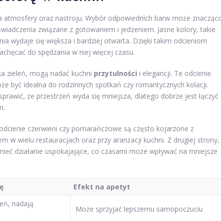
a atmosfery oraz nastroju. Wybór odpowiednich barw może znacząc
wiadczenia związane z gotowaniem i jedzeniem. Jasne kolory, takie
chnia wydaje się większa i bardziej otwarta. Dzięki takim odcieniom
zachęcać do spędzania w niej więcej czasu.
boka zieleń, mogą nadać kuchni
przytulności
i elegancji. Te odcienie
oże być idealna do rodzinnych spotkań czy romantycznych kolacji.
prawić, że przestrzeń wyda się mniejsza, dlatego dobrze jest łączyć
m.
, odcienie czerwieni czy pomarańczowe są często kojarzone z
w wielu restauracjach oraz przy aranżacji kuchni. Z drugiej strony,
gą mieć działanie uspokajające, co czasami może wpływać na mniejsze
ę
Efekt na apetyt
zeń, nadają
Może sprzyjać lepszemu samopoczuciu