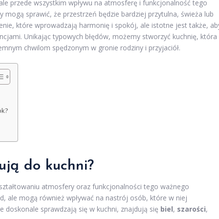
, ale przede wszystkim wpływu na atmosferę i funkcjonalność tego
ogą sprawić, że przestrzeń będzie bardziej przytulna, świeża lub
enie, które wprowadzają harmonię i spokój, ale istotne jest także, ab
rencjami. Unikając typowych błędów, możemy stworzyć kuchnię, która
jemnym chwilom spędzonym w gronie rodziny i przyjaciół.
ok?
sują do kuchni?
ształtowaniu atmosfery oraz funkcjonalności tego ważnego
d, ale mogą również wpływać na nastrój osób, które w niej
e doskonale sprawdzają się w kuchni, znajdują się
biel
,
szarości
,