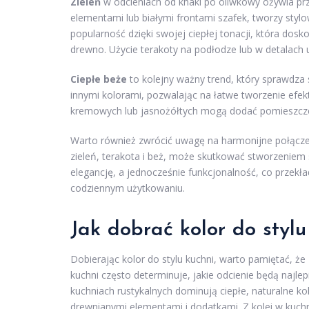
Zieleń
w odcieniach od khaki po oliwkowy ożywia prz
elementami lub białymi frontami szafek, tworzy styl
popularność dzięki swojej ciepłej tonacji, która dos
drewno. Użycie terakoty na podłodze lub w detalach 
Ciepłe beże
to kolejny ważny trend, który sprawdza
innymi kolorami, pozwalając na łatwe tworzenie efe
kremowych lub jasnożółtych mogą dodać pomieszczeni
Warto również zwrócić uwagę na harmonijne połączeni
zieleń, terakota i beż, może skutkować stworzeniem s
elegancję, a jednocześnie funkcjonalność, co przekła
codziennym użytkowaniu.
Jak dobrać kolor do stylu
Dobierając kolor do stylu kuchni, warto pamiętać, że
kuchni często determinuje, jakie odcienie będą najl
kuchniach rustykalnych dominują ciepłe, naturalne kol
drewnianymi elementami i dodatkami. Z kolei w kuch