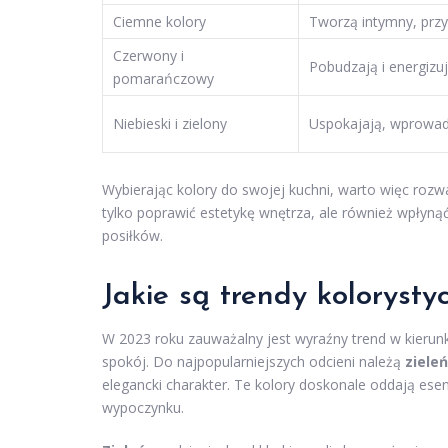
Ciemne kolory
Tworzą intymny, przy
Czerwony i
Pobudzają i energizu
pomarańczowy
Niebieski i zielony
Uspokajają, wprowad
Wybierając kolory do swojej kuchni, warto więc roz
tylko poprawić estetykę wnętrza, ale również wpłyn
posiłków.
Jakie są trendy koloryst
W 2023 roku zauważalny jest wyraźny trend w kierun
spokój. Do najpopularniejszych odcieni należą
zieleń
elegancki charakter. Te kolory doskonale oddają esenc
wypoczynku.