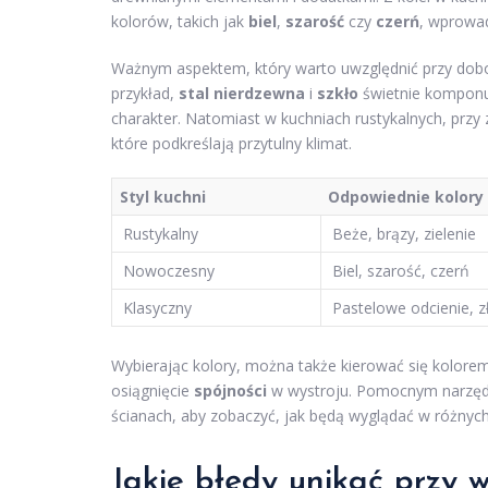
kolorów, takich jak
biel
,
szarość
czy
czerń
, wprowad
Ważnym aspektem, który warto uwzględnić przy dobo
przykład,
stal nierdzewna
i
szkło
świetnie komponuj
charakter. Natomiast w kuchniach rustykalnych, przy 
które podkreślają przytulny klimat.
Styl kuchni
Odpowiednie kolory
Rustykalny
Beże, brązy, zielenie
Nowoczesny
Biel, szarość, czerń
Klasyczny
Pastelowe odcienie, z
Wybierając kolory, można także kierować się kolorem 
osiągnięcie
spójności
w wystroju. Pomocnym narzędz
ścianach, aby zobaczyć, jak będą wyglądać w różnyc
Jakie błędy unikać przy 