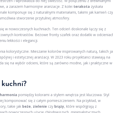
estrzeń i wprowadza do niej świeżość. W połączeniu z drewnianymi
owe, a zarazem harmonijne aranżacje. Z kolei
terakota
zyskała
konale komponuje się z naturalnymi materiałami, takimi jak kamień czy
umożliwia stworzenie przytulnej atmosfery.
 się w nowoczesnych kuchniach. Ten odcień doskonale łączy się z
ktownych kontrastów. Beżowe fronty szafek oraz dodatki w odcieniac
u lekkości i elegancji.
a kolorystyczne. Mieszanie kolorów inspirowanych naturą, takich ja
pójnej i estetycznej aranżacji. W 2023 roku projektanci stawiają na
da się na wybór odcieni, które są zarówno modne, jak i praktyczne w
 kuchni?
harmonia
pomiędzy kolorami a stylem wnętrza jest kluczowa. Styl
epiej komponować się z całym pomieszczeniem. Na przykład, w
ory, takie jak
beże
,
zielenie
czy
brązy
, które współgrają z
niach nowoczesnych użycie chłodniejszych, minimalistycznych