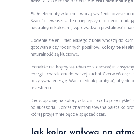
beże
, a także różne odcienie
zieleni
i
niebieskiego
.
Białe elementy w kuchni tworzą wrażenie przestronno
Szarości, zwłaszcza te o cieplejszym odcieniu, nada
neutralnymi kolorami, wprowadzają przytulność i ha
Odcienie zieleni i niebieskiego z kolei wnoszą do ku
gotowania czy rodzinnych posiłków.
Kolory te
idealn
naturalność są kluczowe.
Jednakże nie bójmy się również stosować intensywny
energii i charakteru do naszej kuchni. Czerwień częs
pozytywną energię. Warto jednak pamiętać, aby nie pr
przestrzeni.
Decydując się na kolory w kuchni, warto przemyśleć 
po akcesoria. Dobrze zharmonizowana paleta kolorów 
której przyjemnie będzie spędzać czas.
Jak kolor wpływa na atmo