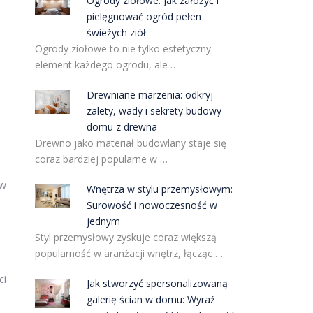
Ogrody ziołowe: Jak założyć i
pielęgnować ogród pełen
świeżych ziół
Ogrody ziołowe to nie tylko estetyczny
element każdego ogrodu, ale …
Drewniane marzenia: odkryj
zalety, wady i sekrety budowy
domu z drewna
Drewno jako materiał budowlany staje się
coraz bardziej popularne w …
 w
Wnętrza w stylu przemysłowym:
Surowość i nowoczesność w
jednym
Styl przemysłowy zyskuje coraz większą
popularność w aranżacji wnętrz, łącząc …
e
ci
Jak stworzyć spersonalizowaną
galerię ścian w domu: Wyraź