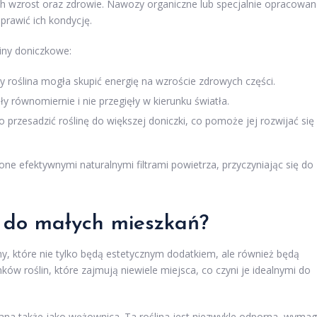
ich wzrost oraz zdrowie. Nawozy organiczne lub specjalnie opracowa
prawić ich kondycję.
iny doniczkowe:
by roślina mogła skupić energię na wzroście zdrowych części.
ły równomiernie i nie przegięły w kierunku światła.
 przesadzić roślinę do większej doniczki, co pomoże jej rozwijać się
one efektywnymi naturalnymi filtrami powietrza, przyczyniając się do
ze do małych mieszkań?
y, które nie tylko będą estetycznym dodatkiem, ale również będą
nków roślin, które zajmują niewiele miejsca, co czyni je idealnymi do
nana także jako wężownica. Ta roślina jest niezwykle odporna, wyma