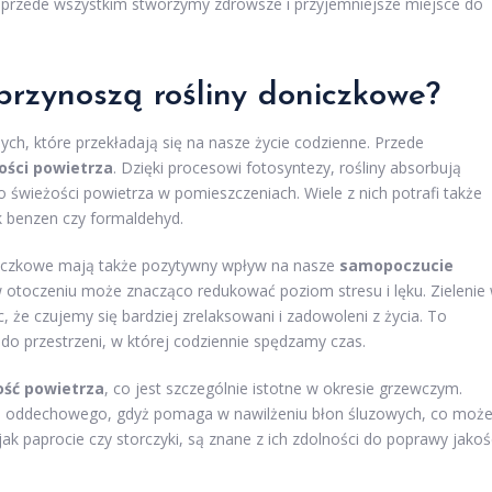
e przede wszystkim stworzymy zdrowsze i przyjemniejsze miejsce do
przynoszą rośliny doniczkowe?
ych, które przekładają się na nasze życie codzienne. Przede
ości powietrza
. Dzięki procesowi fotosyntezy, rośliny absorbują
do świeżości powietrza w pomieszczeniach. Wiele z nich potrafi także
ak benzen czy formaldehyd.
oniczkowe mają także pozytywny wpływ na nasze
samopoczucie
w otoczeniu może znacząco redukować poziom stresu i lęku. Zielenie
, że czujemy się bardziej zrelaksowani i zadowoleni z życia. To
o przestrzeni, w której codziennie spędzamy czas.
ość powietrza
, co jest szczególnie istotne w okresie grzewczym.
du oddechowego, gdyż pomaga w nawilżeniu błon śluzowych, co moż
e jak paprocie czy storczyki, są znane z ich zdolności do poprawy jakoś