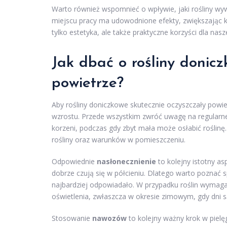
Warto również wspomnieć o wpływie, jaki rośliny wy
miejscu pracy ma udowodnione efekty, zwiększając k
tylko estetyka, ale także praktyczne korzyści dla na
Jak dbać o rośliny donicz
powietrze?
Aby rośliny doniczkowe skutecznie oczyszczały powie
wzrostu. Przede wszystkim zwróć uwagę na regularne
korzeni, podczas gdy zbyt mała może osłabić roślin
rośliny oraz warunków w pomieszczeniu.
Odpowiednie
nasłonecznienie
to kolejny istotny as
dobrze czują się w półcieniu. Dlatego warto poznać sp
najbardziej odpowiadało. W przypadku roślin wymaga
oświetlenia, zwłaszcza w okresie zimowym, gdy dni s
Stosowanie
nawozów
to kolejny ważny krok w piel