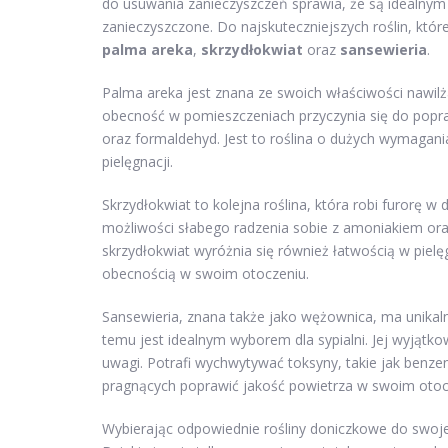
do usuwania zanieczyszczeń sprawia, że są idealnym
zanieczyszczone. Do najskuteczniejszych roślin, któ
palma areka
,
skrzydłokwiat
oraz
sansewieria
.
Palma areka jest znana ze swoich właściwości nawilż
obecność w pomieszczeniach przyczynia się do popraw
oraz formaldehyd. Jest to roślina o dużych wymagania
pielęgnacji.
Skrzydłokwiat to kolejna roślina, która robi furorę w
możliwości słabego radzenia sobie z amoniakiem ora
skrzydłokwiat wyróżnia się również łatwością w pielę
obecnością w swoim otoczeniu.
Sansewieria, znana także jako wężownica, ma unikaln
temu jest idealnym wyborem dla sypialni. Jej wyjątko
uwagi. Potrafi wychwytywać toksyny, takie jak benzen
pragnących poprawić jakość powietrza w swoim otoc
Wybierając odpowiednie rośliny doniczkowe do swoj