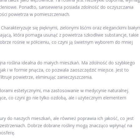
etleniowe. Ponadto, sansewieria posiada zdolność do oczyszczania
kości powietrza w pomieszczeniach.
. Charakteryzuje się pięknymi, zielonymi liśćmi oraz eleganckimi biały
zającą, która pomaga usunąć z powietrza szkodliwe substancje, takie
obrze rośnie w półcieniu, co czyni ją świetnym wyborem do mniej
olejna roślina idealna do małych mieszkań. Ma zdolność do szybkiego
ak i w formie pnącza, co pozwala zaoszczędzić miejsce. Jest to
filtruje powietrze, eliminując zanieczyszczenia.
alorami estetycznymi, ma zastosowanie w medycynie naturalnej.
ce, co czyni go nie tylko ozdobą, ale i użytecznym elementem
ury do naszych mieszkań, ale również poprawia ich jakość, co jest
rzestrzeniach. Dobrze dobrane rośliny mogą znacząco wpłynąć na
osferę.