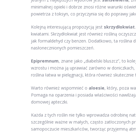
minimalnej opieki i dobrze znosi różne warunki oświ
powietrza z toksyn, co przyczynia się do poprawy ja
Kolejną interesującą propozycją jest
skrzydłokwiat
kwiatami. Skrzydłokwiat jest również rośliną oczyszc
jak formaldehyd czy benzen. Dodatkowo, ta roślina d
nasłonecznionych pomieszczeń.
Epipremnum
, znane jako „diabelski bluszcz”, to k
wzrostu i można ją uprawiać zarówno w doniczkach, j
roślina łatwa w pielęgnacji, która również skutecznie 
Warto również wspomnieć o
aloesie
, który, poza w
Pomaga na oparzenia i posiada właściwości nawilżają
domowej apteczki.
Każda z tych roślin nie tylko wprowadza odrobinę nat
szczególnie ważne w małych, często zatłoczonych p
samopoczucie mieszkańców, tworząc przyjemną atm