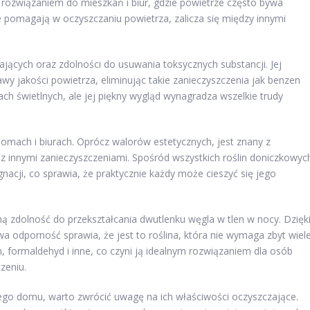
 rozwiązaniem do mieszkań i biur, gdzie powietrze często bywa
re pomagają w oczyszczaniu powietrza, zalicza się między innymi
ających oraz zdolności do usuwania toksycznych substancji. Jej
y jakości powietrza, eliminując takie zanieczyszczenia jak benzen
ch świetlnych, ale jej piękny wygląd wynagradza wszelkie trudy
 domach i biurach. Oprócz walorów estetycznych, jest znany z
z innymi zanieczyszczeniami. Spośród wszystkich roślin doniczkowyc
gnacji, co sprawia, że praktycznie każdy może cieszyć się jego
ą zdolność do przekształcania dwutlenku węgla w tlen w nocy. Dzięk
wa odporność sprawia, że jest to roślina, która nie wymaga zbyt wiel
, formaldehyd i inne, co czyni ją idealnym rozwiązaniem dla osób
zeniu.
ego domu, warto zwrócić uwagę na ich właściwości oczyszczające.