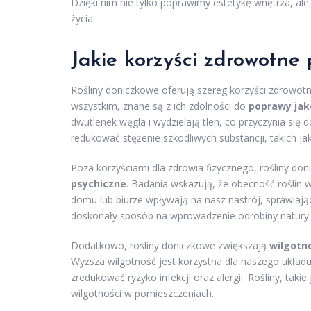
Dzięki nim nie tylko poprawimy estetykę wnętrza, al
życia.
Jakie korzyści zdrowotne 
Rośliny doniczkowe oferują szereg korzyści zdrowotn
wszystkim, znane są z ich zdolności do
poprawy jak
dwutlenek węgla i wydzielają tlen, co przyczynia się 
redukować stężenie szkodliwych substancji, takich j
Poza korzyściami dla zdrowia fizycznego, rośliny d
psychiczne
. Badania wskazują, że obecność roślin 
domu lub biurze wpływają na nasz nastrój, sprawiając
doskonały sposób na wprowadzenie odrobiny natury d
Dodatkowo, rośliny doniczkowe zwiększają
wilgotn
Wyższa wilgotność jest korzystna dla naszego ukła
zredukować ryzyko infekcji oraz alergii. Rośliny, taki
wilgotności w pomieszczeniach.