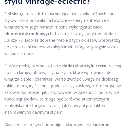
stylu vintage-eclectic?
Styl vintage-eclectic to fascynująca mieszanka różnych epok i
stylów, która pozwala na twórcze eksperymentowanie z
wnętrzem. W jego ramach można wykorzystać wiele
elementów meblowych
, takich jak szafy, sofy czy fotele z lat
50. czy 70. Dobrze dobrane meble z tych okresów wprowadzą
do przestrzeni niepowtarzalny klimat, który przyciągnie wzrok i
wzbudzi emocje.
Oprócz mebli, istotne są także
dodatki w stylu retro
. Należą
do nich lampy, obrazy, czy naczynia, które wprowadzą do
wnętrza ciepło i charakter. Warto zwrócić uwagę na drobiazgi,
takie jak zegary ścienne, poduszki czy zasłony, które mogą być
zarówno kolorowe, jak i stonowane, w zależności od przyjętej
koncepcji. Dodatki te mogą być zarówno autentycznymi
znaleziskami z targów staroci, jak i nowymi produktami
inspirowanymi dawnymi stylami.
Aby przestrzeń była harmonijna, kluczowe jest
łączenie