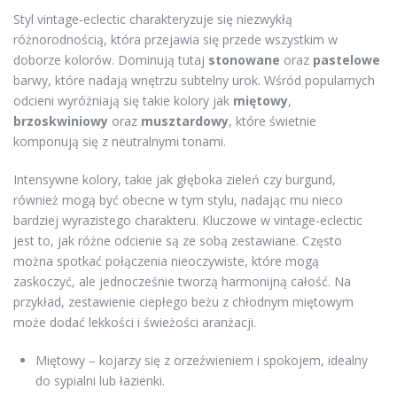
Styl vintage-eclectic charakteryzuje się niezwykłą
różnorodnością, która przejawia się przede wszystkim w
doborze kolorów. Dominują tutaj
stonowane
oraz
pastelowe
barwy, które nadają wnętrzu subtelny urok. Wśród popularnych
odcieni wyróżniają się takie kolory jak
miętowy
,
brzoskwiniowy
oraz
musztardowy
, które świetnie
komponują się z neutralnymi tonami.
Intensywne kolory, takie jak głęboka zieleń czy burgund,
również mogą być obecne w tym stylu, nadając mu nieco
bardziej wyrazistego charakteru. Kluczowe w vintage-eclectic
jest to, jak różne odcienie są ze sobą zestawiane. Często
można spotkać połączenia nieoczywiste, które mogą
zaskoczyć, ale jednocześnie tworzą harmonijną całość. Na
przykład, zestawienie ciepłego beżu z chłodnym miętowym
może dodać lekkości i świeżości aranżacji.
Miętowy – kojarzy się z orzeźwieniem i spokojem, idealny
do sypialni lub łazienki.