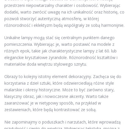
przestrzeni niepowtarzalny charakter i osobowość. Wybierając
dodatki, warto zwrócić uwagę na ich unikalność oraz historię, co
pozwoli stworzyć autentyczną atmosferę, w której
różnorodność i eklektyzm będą współgrały ze sobą harmonijnie.
Unikalne lampy mogą stać się centralnym punktem danego
pomieszczenia. Wybierając je, warto postawić na modele z
różnych epok, takie jak charakterystyczne lampy z lat 60. lub
eleganckie kryształowe żyrandole. Różnorodność kształtów i
materiałów doda wnętrzu stylowego sznytu.
Obrazy to kolejny istotny element dekoracyjny. Zachęca się do
korzystania z dzieł sztuki, które odzwierciedlają różne style
malarskie i okresy historyczne. Może to być zarówno stary,
klasyczny obraz, jak i nowoczesne akcenty. Warto także
zaaranżować je w nietypowy sposób, na przykład w
zestawieniach, które będą kontrastować ze sobą.
Nie zapominajmy o poduszkach i narzutach, które wprowadzą
przytulność i ciepło do wnętrza. Wybierając tekstylia, można z