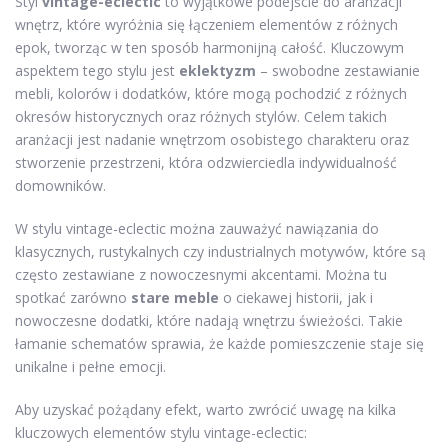
Styl
vintage-eclectic
to wyjątkowe podejście do aranżacji
wnętrz, które wyróżnia się łączeniem elementów z różnych
epok, tworząc w ten sposób harmonijną całość. Kluczowym
aspektem tego stylu jest
eklektyzm
– swobodne zestawianie
mebli, kolorów i dodatków, które mogą pochodzić z różnych
okresów historycznych oraz różnych stylów. Celem takich
aranżacji jest nadanie wnętrzom osobistego charakteru oraz
stworzenie przestrzeni, która odzwierciedla indywidualność
domowników.
W stylu vintage-eclectic można zauważyć nawiązania do
klasycznych, rustykalnych czy industrialnych motywów, które są
często zestawiane z nowoczesnymi akcentami. Można tu
spotkać zarówno
stare meble
o ciekawej historii, jak i
nowoczesne dodatki, które nadają wnętrzu świeżości. Takie
łamanie schematów sprawia, że każde pomieszczenie staje się
unikalne i pełne emocji.
Aby uzyskać pożądany efekt, warto zwrócić uwagę na kilka
kluczowych elementów stylu vintage-eclectic: