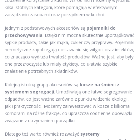
codzienne korzystanie z kuchni. Wśród nich możemy wyróżnić
kilka istotnych kategorii, które pomagają w efektywnym
zarządzaniu zasobami oraz porządkiem w kuchni.
Jednym z podstawowych akcesoriów są
pojemniki do
przechowywania
. Dzięki nim można skutecznie uporządkować
sypkie produkty, takie jak mąka, cukier czy przyprawy. Pojemniki
hermetyczne zapobiegają dostawaniu się wilgoci oraz insektów,
co znacząco wydłuża trwałość produktów. Ważne jest, aby były
one przezroczyste lub miały etykiety, co ułatwia szybkie
znalezienie potrzebnych składników.
Kolejną istotną grupą akcesoriów są
kosze na śmieci z
systemem segregacji
. Umożliwiają one łatwe segregowanie
odpadów, co jest ważne zarówno z punktu widzenia ekologii,
jak i praktyczności. Możemy zainwestować w kosze z kilkoma
komorami na różne frakcje, co upraszcza codzienne obowiązki
związane z utrzymaniem porządku.
Dlatego też warto również rozważyć
systemy