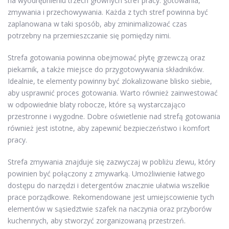
na wyodrębnieniu trzech głównych stref pracy: gotowania,
zmywania i przechowywania. Każda z tych stref powinna być
zaplanowana w taki sposób, aby zminimalizować czas
potrzebny na przemieszczanie się pomiędzy nimi.
Strefa gotowania powinna obejmować płytę grzewczą oraz
piekarnik, a także miejsce do przygotowywania składników.
Idealnie, te elementy powinny być zlokalizowane blisko siebie,
aby usprawnić proces gotowania. Warto również zainwestować
w odpowiednie blaty robocze, które są wystarczająco
przestronne i wygodne. Dobre oświetlenie nad strefą gotowania
również jest istotne, aby zapewnić bezpieczeństwo i komfort
pracy.
Strefa zmywania znajduje się zazwyczaj w pobliżu zlewu, który
powinien być połączony z zmywarką. Umożliwienie łatwego
dostępu do narzędzi i detergentów znacznie ułatwia wszelkie
prace porządkowe. Rekomendowane jest umiejscowienie tych
elementów w sąsiedztwie szafek na naczynia oraz przyborów
kuchennych, aby stworzyć zorganizowaną przestrzeń.