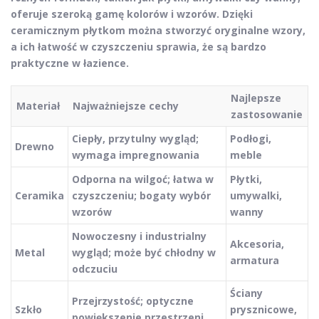
oferuje szeroką gamę kolorów i wzorów. Dzięki
ceramicznym płytkom można stworzyć oryginalne wzory,
a ich łatwość w czyszczeniu sprawia, że są bardzo
praktyczne w łazience.
Najlepsze
Materiał
Najważniejsze cechy
zastosowanie
Ciepły, przytulny wygląd;
Podłogi,
Drewno
wymaga impregnowania
meble
Odporna na wilgoć; łatwa w
Płytki,
Ceramika
czyszczeniu; bogaty wybór
umywalki,
wzorów
wanny
Nowoczesny i industrialny
Akcesoria,
Metal
wygląd; może być chłodny w
armatura
odczuciu
Ściany
Przejrzystość; optyczne
Szkło
prysznicowe,
powiększenie przestrzeni