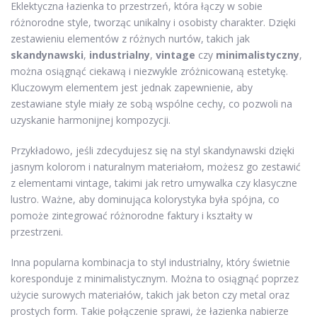
Eklektyczna łazienka to przestrzeń, która łączy w sobie
różnorodne style, tworząc unikalny i osobisty charakter. Dzięki
zestawieniu elementów z różnych nurtów, takich jak
skandynawski
,
industrialny
,
vintage
czy
minimalistyczny
,
można osiągnąć ciekawą i niezwykle zróżnicowaną estetykę.
Kluczowym elementem jest jednak zapewnienie, aby
zestawiane style miały ze sobą wspólne cechy, co pozwoli na
uzyskanie harmonijnej kompozycji.
Przykładowo, jeśli zdecydujesz się na styl skandynawski dzięki
jasnym kolorom i naturalnym materiałom, możesz go zestawić
z elementami vintage, takimi jak retro umywalka czy klasyczne
lustro. Ważne, aby dominująca kolorystyka była spójna, co
pomoże zintegrować różnorodne faktury i kształty w
przestrzeni.
Inna popularna kombinacja to styl industrialny, który świetnie
koresponduje z minimalistycznym. Można to osiągnąć poprzez
użycie surowych materiałów, takich jak beton czy metal oraz
prostych form. Takie połączenie sprawi, że łazienka nabierze