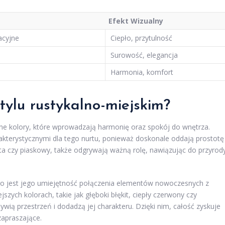
Efekt Wizualny
acyjne
Ciepło, przytulność
Surowość, elegancja
Harmonia, komfort
tylu rustykalno-miejskim?
alne kolory, które wprowadzają harmonię oraz spokój do wnętrza.
rakterystycznymi dla tego nurtu, ponieważ doskonale oddają prostotę 
kota czy piaskowy, także odgrywają ważną rolę, nawiązując do przyrody
ego jest jego umiejętność połączenia elementów nowoczesnych z
jszych kolorach, takie jak głęboki błękit, ciepły czerwony czy
ią przestrzeń i dodadzą jej charakteru. Dzięki nim, całość zyskuje
zapraszające.