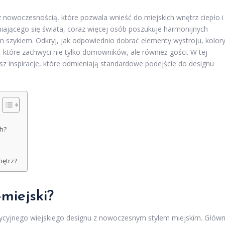
i z nowoczesnością, które pozwala wnieść do miejskich wnętrz ciepło i
niającego się świata, coraz więcej osób poszukuje harmonijnych
im szykiem. Odkryj, jak odpowiednio dobrać elementy wystroju, kolory
, które zachwyci nie tylko domowników, ale również gości. W tej
esz inspiracje, które odmieniają standardowe podejście do designu
ch?
nętrz?
-miejski?
adycyjnego wiejskiego designu z nowoczesnym stylem miejskim. Głów