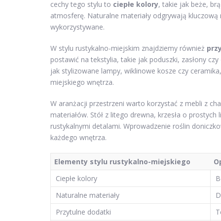
cechy tego stylu to
ciepłe kolory
, takie jak beże, br
atmosferę. Naturalne materiały odgrywają kluczową ro
wykorzystywane.
W stylu rustykalno-miejskim znajdziemy również
prz
postawić na tekstylia, takie jak poduszki, zasłony c
jak stylizowane lampy, wiklinowe kosze czy ceramika,
miejskiego wnętrza.
W aranżacji przestrzeni warto korzystać z mebli z c
materiałów. Stół z litego drewna, krzesła o prostych
rustykalnymi detalami. Wprowadzenie roślin doniczko
każdego wnętrza.
Elementy stylu rustykalno-miejskiego
O
Ciepłe kolory
B
Naturalne materiały
D
Przytulne dodatki
T