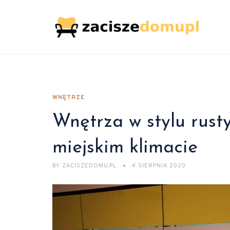
WNĘTRZE
Wnętrza w stylu rust
miejskim klimacie
BY
ZACISZEDOMU.PL
4 SIERPNIA 2020