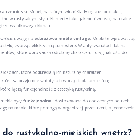
ka rzemiosła
. Mebel, na którym widać ślady ręcznej produkcji,
ważne w rustykalnym stylu. Elementy takie jak nierówności, naturalne
ętrzu wyjątkowego klimatu.
 zwrócić uwagę na
odzieżowe meble vintage
. Meble te wprowadzaj
go stylu, tworząc eklektyczną atmosferę. W antykwariatach lub na
mentów, które wprowadzą odrobinę charakteru i oryginalności do
łościach, które podkreślają ich naturalny charakter.
 które są przyjemne w dotyku i tworzą ciepłą atmosferę.
tóre łączą funkcjonalność z estetyką rustykalną.
y meble były
funkcjonalne
i dostosowane do codziennych potrzeb.
gę na meble, które pomogą w organizacji przestrzeni, a jednocześn
 do rustykalno-miejskich wnętrz?