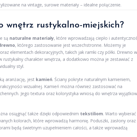
tylizowane na vintage, surowe materiały – idealne połączenie.
o wnętrz rustykalno-miejskich?
ze są
naturalne materiały
, które wprowadzają ciepło i autentyczno
drewno
, którego zastosowanie jest wszechstronne. Możemy je
oraz elementach dekoracyjnych, takich jak ramki czy półki. Drewno 
w rustykalny charakter wnętrza, a dodatkowo można je zestawiać z
dualny styl.
ką aranżację, jest
kamień
. Ściany pokryte naturalnym kamieniem,
 atrakcyjności wizualnej. Kamień można również zastosować na
hennych. Jego textura oraz kolorystyka wniosą do wnętrza wyjątko
ożna osiągnąć także dzięki odpowiednim
tekstiliom
. Warto wybierać
owanych kolorach, które wprowadzą harmonię. Poduszki, zasłony oraz
zorami będą świetnym uzupełnieniem całości, a także wprowadzą