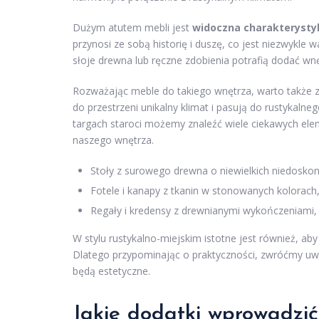
Dużym atutem mebli jest
widoczna charakterysty
przynosi ze sobą historię i duszę, co jest niezwykle 
słoje drewna lub ręczne zdobienia potrafią dodać wn
Rozważając meble do takiego wnętrza, warto także
do przestrzeni unikalny klimat i pasują do rustykalne
targach staroci możemy znaleźć wiele ciekawych ele
naszego wnętrza.
Stoły z surowego drewna o niewielkich niedoskona
Fotele i kanapy z tkanin w stonowanych kolorach,
Regały i kredensy z drewnianymi wykończeniami, k
W stylu rustykalno-miejskim istotne jest również, ab
Dlatego przypominając o praktyczności, zwróćmy uwa
będą estetyczne.
Jakie dodatki wprowadzić