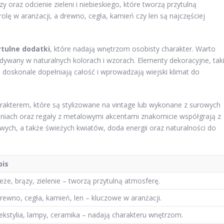
ązy oraz odcienie zieleni i niebieskiego, które tworzą przytulną
lę w aranżacji, a drewno, cegła, kamień czy len są najczęściej
ytulne dodatki
, które nadają wnętrzom osobisty charakter. Warto
zy dywany w naturalnych kolorach i wzorach. Elementy dekoracyjne, tak
 doskonale dopełniają całość i wprowadzają wiejski klimat do
harakterem, które są stylizowane na vintage lub wykonane z surowych
 liniach oraz regały z metalowymi akcentami znakomicie współgrają z
wych, a także świeżych kwiatów, doda energii oraz naturalności do
pis
eże, brązy, zielenie – tworzą przytulną atmosferę.
rewno, cegła, kamień, len – kluczowe w aranżacji.
ekstylia, lampy, ceramika – nadają charakteru wnętrzom.