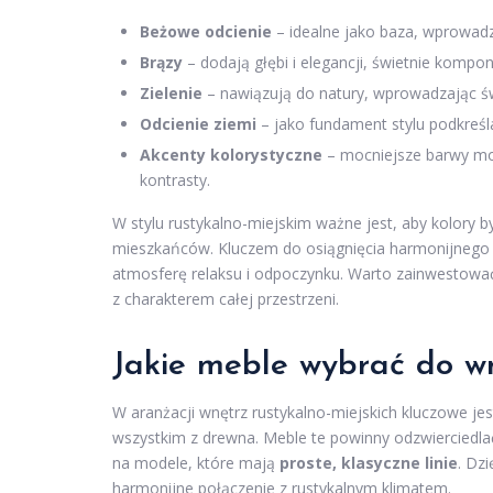
Beżowe odcienie
– idealne jako baza, wprowadza
Brązy
– dodają głębi i elegancji, świetnie kompo
Zielenie
– nawiązują do natury, wprowadzając św
Odcienie ziemi
– jako fundament stylu podkreśla
Akcenty kolorystyczne
– mocniejsze barwy mog
kontrasty.
W stylu rustykalno-miejskim ważne jest, aby kolory by
mieszkańców. Kluczem do osiągnięcia harmonijnego w
atmosferę relaksu i odpoczynku. Warto zainwestować 
z charakterem całej przestrzeni.
Jakie meble wybrać do wn
W aranżacji wnętrz rustykalno-miejskich kluczowe je
wszystkim z drewna. Meble te powinny odzwierciedlać
na modele, które mają
proste, klasyczne linie
. Dz
harmonijne połączenie z rustykalnym klimatem.