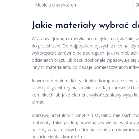
Meble z charakterem
S
Jakie materiały wybrać d
W aranżacji wnętrz rustykalno-miejskich najważniejs
do przestrzeni. Do najpopularniejszych z nich należy
wykorzystać zarówno na podłogach, jak i w meblach 
odcieniach brązu lub beżu doskonale wpasowuje się 
innymi materiałami, co nadaje pomieszczeniom indywi
Innym materiałem, który idealnie komponuje się w ta
takim jak granit czy piaskowiec, dodają surowości i
kominkach lub jako element wykończeniowy wysp kuc
klimat.
Warstwę przytulności wnętrz rustykalno-miejskich m
materiały, takie jak len, bawełna czy wełna, w ston
narzuty w pastelowych odcieniach lub z drobnymi w
uczucie ciepła i komfortu.