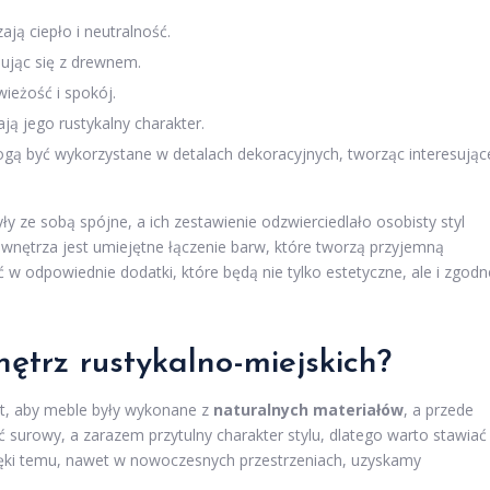
ją ciepło i neutralność.
nując się z drewnem.
ieżość i spokój.
ją jego rustykalny charakter.
ą być wykorzystane w detalach dekoracyjnych, tworząc interesując
ły ze sobą spójne, a ich zestawienie odzwierciedlało osobisty styl
nętrza jest umiejętne łączenie barw, które tworzą przyjemną
w odpowiednie dodatki, które będą nie tylko estetyczne, ale i zgodn
ętrz rustykalno-miejskich?
st, aby meble były wykonane z
naturalnych materiałów
, a przede
 surowy, a zarazem przytulny charakter stylu, dlatego warto stawiać
ięki temu, nawet w nowoczesnych przestrzeniach, uzyskamy