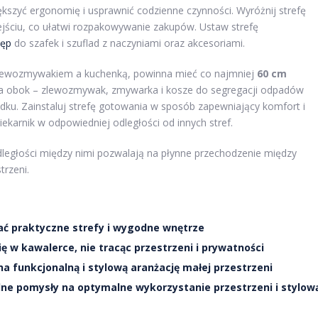
iększyć ergonomię i usprawnić codzienne czynności. Wyróżnij strefę
ejściu, co ułatwi rozpakowywanie zakupów. Ustaw strefę
tęp
do szafek i szuflad z naczyniami oraz akcesoriami.
zlewozmywakiem a kuchenką, powinna mieć co najmniej
60 cm
nia obok – zlewozmywak, zmywarka i kosze do segregacji odpadów
ądku. Zainstaluj strefę gotowania w sposób zapewniający komfort i
ekarnik w odpowiedniej odległości od innych stref.
 odległości między nimi pozwalają na płynne przechodzenie między
trzeni.
ać praktyczne strefy i wygodne wnętrze
ię w kawalerce, nie tracąc przestrzeni i prywatności
 funkcjonalną i stylową aranżację małej przestrzeni
ne pomysły na optymalne wykorzystanie przestrzeni i stylow