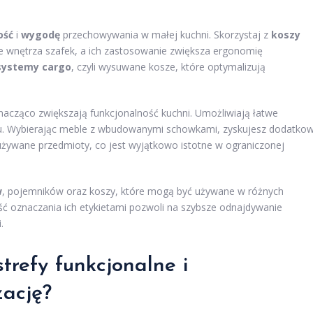
ość
i
wygodę
przechowywania w małej kuchni. Skorzystaj z
koszy
ie wnętrza szafek, a ich zastosowanie zwiększa ergonomię
systemy cargo
, czyli wysuwane kosze, które optymalizują
znacząco zwiększają funkcjonalność kuchni. Umożliwiają łatwe
ku. Wybierając meble z wbudowanymi schowkami, zyskujesz dodatko
żywane przedmioty, co jest wyjątkowo istotne w ograniczonej
w
, pojemników oraz koszy, które mogą być używane w różnych
wość oznaczania ich etykietami pozwoli na szybsze odnajdywanie
.
strefy funkcjonalne i
żację?