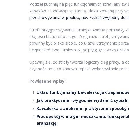
Podziel kuchnię na pięć funkcjonalnych stref, aby zw
zapasów z lodówką i spiżarnią, zlokalizowaną przy w
przechowywania w pobliżu, aby zyskać wygodny dos
Strefa przygotowywania, umiejscowiona pomiędzy 
długości blatu roboczego. Zorganizuj strefę zmywa
powinny być blisko siebie, co ułatwi utrzymanie porz
bezpieczeństwo, umieszczając płytę grzewczą oraz pi
Upewnij się, że strefy tworzą logiczny ciąg pracy, a
czynnościami, co zapewni lepsze wykorzystanie przes
Powiązane wpisy:
Układ funkcjonalny kawalerki: jak zaplanow
Jak praktycznie i wygodnie wydzielić sypialn
Kawalerka z aneksem: praktyczne sposoby na
Przedpokój w małym mieszkaniu: funkcjonal
aranżację