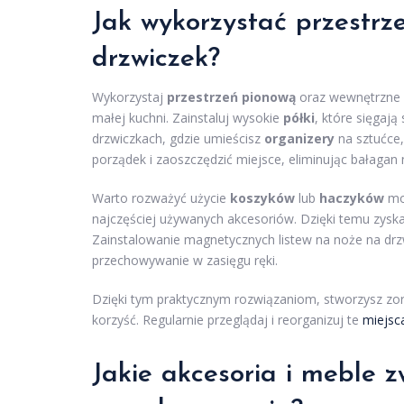
Jak wykorzystać przestrz
drzwiczek?
Wykorzystaj
przestrzeń pionową
oraz wewnętrzne s
małej kuchni. Zainstaluj wysokie
półki
, które sięgaj
drzwiczkach, gdzie umieścisz
organizery
na sztućce,
porządek i zaoszczędzić miejsce, eliminując bałagan
Warto rozważyć użycie
koszyków
lub
haczyków
mon
najczęściej używanych akcesoriów. Dzięki temu zyska
Zainstalowanie magnetycznych listew na noże na drzw
przechowywanie w zasięgu ręki.
Dzięki tym praktycznym rozwiązaniom, stworzysz zor
korzyść. Regularnie przeglądaj i reorganizuj te
miejsc
Jakie akcesoria i meble 