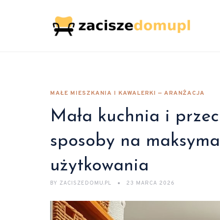
MAŁE MIESZKANIA I KAWALERKI — ARANŻACJA
Mała kuchnia i prze
sposoby na maksymal
użytkowania
BY
ZACISZEDOMU.PL
23 MARCA 2026