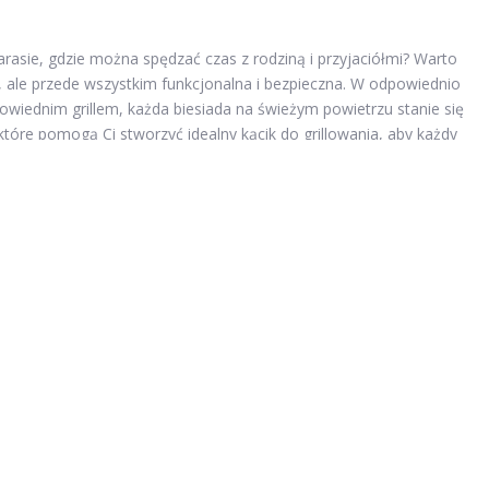
rasie, gdzie można spędzać czas z rodziną i przyjaciółmi? Warto
a, ale przede wszystkim funkcjonalna i bezpieczna. W odpowiednio
iednim grillem, każda biesiada na świeżym powietrzu stanie się
tóre pomogą Ci stworzyć idealny kącik do grillowania, aby każdy
illowania?
ącik do grillowania?
 ogromne znaczenie, zarówno dla bezpieczeństwa, jak i komfortu