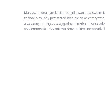
Marzysz o idealnym kąciku do grillowania na swoim ta
zadbać o to, aby przestrzeń była nie tylko estetyczn
urządzonym miejscu z wygodnymi meblami oraz odpow
przyjemnością. Przygotowaliśmy praktyczne porady, k
posiłek smakował jeszcze lepiej.
W tym artykule przeczytasz
Jakie miejsce wybrać na kącik do grillowania?
Jakie meble i akcesoria są niezbędne w kąciku do gr
Jakie grille wybrać do kącika na tarasie?
Jak zadbać o bezpieczeństwo podczas grillowania?
Jakie potrawy najlepiej grillować na tarasie?
Jakie miejsce wybrać na k
Wybór idealnego miejsca na kącik do grillowania ma