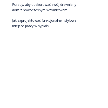
Porady, aby udekorować swój drewniany
dom z nowoczesnym wzornictwem
Jak zaprojektować funkcjonalne i stylowe
miejsce pracy w sypialni
Praktyczne wskazówki dotyczące czyszczenia
i pielęgnacji mebli drewnianych
Wnętrze ogrodu w stylu japońskim:
Harmonia, spokój i piękno natury
NAJNOWSZE KOMENTARZE
KATEGORIE