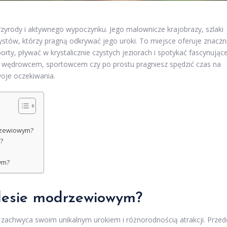
zyrody i aktywnego wypoczynku. Jego malownicze krajobrazy, szlaki
ystów, którzy pragną odkrywać jego uroki. To miejsce oferuje znaczn
orty, pływać w krystalicznie czystych jeziorach i spotykać fascynując
ym wędrowcem, sportowcem czy po prostu pragniesz spędzić czas na
woje oczekiwania.
drzewiowym?
?
ym?
 lesie modrzewiowym?
 zachwyca swoim unikalnym urokiem i różnorodnością atrakcji. Przed