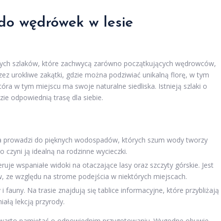
 do wędrówek w lesie
zych szlaków, które zachwycą zarówno początkujących wędrowców,
ez urokliwe zakątki, gdzie można podziwiać unikalną florę, w tym
ra w tym miejscu ma swoje naturalne siedliska. Istnieją szlaki o
zie odpowiednią trasę dla siebie.
a prowadzi do pięknych wodospadów, których szum wody tworzy
o czyni ją idealną na rodzinne wycieczki.
ruje wspaniałe widoki na otaczające lasy oraz szczyty górskie. Jest
, ze względu na strome podejścia w niektórych miejscach.
i fauny. Na trasie znajdują się tablice informacyjne, które przybliżają
ałą lekcją przyrody.
 warto pamiętać o odpowiednim przygotowaniu. Wygodne obuwie,