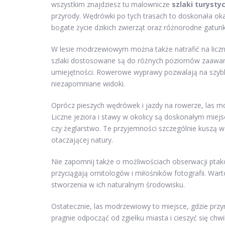
wszystkim znajdziesz tu malownicze
szlaki turysty
przyrody. Wędrówki po tych trasach to doskonała oka
bogate życie dzikich zwierząt oraz różnorodne gatunki
W lesie modrzewiowym można także natrafić na licz
szlaki dostosowane są do różnych poziomów zaawanso
umiejętności. Rowerowe wyprawy pozwalają na szybk
niezapomniane widoki.
Oprócz pieszych wędrówek i jazdy na rowerze, las 
Liczne jeziora i stawy w okolicy są doskonałym miejs
czy żeglarstwo. Te przyjemności szczególnie kuszą w 
otaczającej natury.
Nie zapomnij także o możliwościach obserwacji pta
przyciągają ornitologów i miłośników fotografii. Wart
stworzenia w ich naturalnym środowisku.
Ostatecznie, las modrzewiowy to miejsce, gdzie przyr
pragnie odpocząć od zgiełku miasta i cieszyć się chw