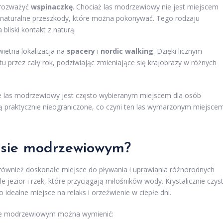
 rozważyć
wspinaczkę
. Chociaż las modrzewiowy nie jest miejscem
 naturalne przeszkody, które można pokonywać. Tego rodzaju
bliski kontakt z naturą.
ietna lokalizacja na
spacery
i
nordic walking
. Dzięki licznym
 przez cały rok, podziwiając zmieniające się krajobrazy w różnych
 że las modrzewiowy jest często wybieranym miejscem dla osób
 praktycznie nieograniczone, co czyni ten las wymarzonym miejsce
esie modrzewiowym?
 również doskonałe miejsce do pływania i uprawiania różnorodnych
 jezior i rzek, które przyciągają miłośników wody. Krystalicznie czys
idealne miejsce na relaks i orzeźwienie w ciepłe dni.
esie modrzewiowym można wymienić: