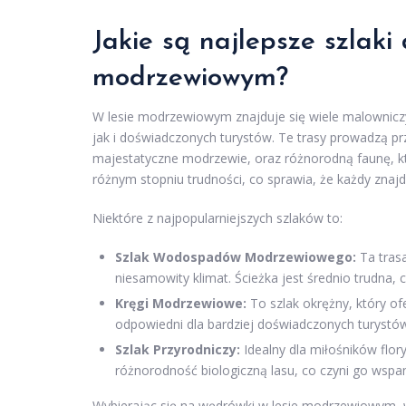
Jakie są najlepsze szlaki
modrzewiowym?
W lesie modrzewiowym znajduje się wiele malownic
jak i doświadczonych turystów. Te trasy prowadzą prz
majestatyczne modrzewie, oraz różnorodną faunę, któ
różnym stopniu trudności, co sprawia, że każdy znajd
Niektóre z najpopularniejszych szlaków to:
Szlak Wodospadów Modrzewiowego:
Ta tras
niesamowity klimat. Ścieżka jest średnio trudna, c
Kręgi Modrzewiowe:
To szlak okrężny, który ofe
odpowiedni dla bardziej doświadczonych turystów
Szlak Przyrodniczy:
Idealny dla miłośników flory 
różnorodność biologiczną lasu, co czyni go wspani
Wybierając się na wędrówki w lesie modrzewiowym,