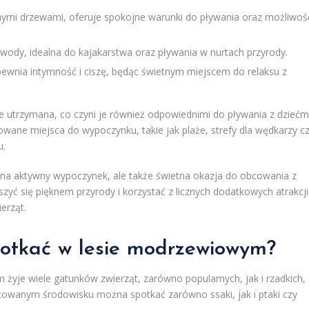
ymi drzewami, oferuje spokojne warunki do pływania oraz możliwoś
 wody, idealna do kajakarstwa oraz pływania w nurtach przyrody.
pewnia intymność i ciszę, będąc świetnym miejscem do relaksu z
 utrzymana, co czyni je również odpowiednimi do pływania z dziećmi
towane miejsca do wypoczynku, takie jak plaże, strefy dla wędkarzy c
u.
 na aktywny wypoczynek, ale także świetna okazja do obcowania z
yć się pięknem przyrody i korzystać z licznych dodatkowych atrakcji
erząt.
potkać w lesie modrzewiowym?
yje wiele gatunków zwierząt, zarówno popularnych, jak i rzadkich,
icowanym środowisku można spotkać zarówno ssaki, jak i ptaki czy