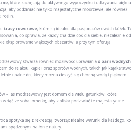
czne
, które zachęcają do aktywnego wypoczynku i odkrywania piękna
zja, aby podziwiać nie tylko majestatyczne modrzewie, ale również
 roślin.
ne
trasy rowerowe
, które są idealne dla pasjonatów dwóch kółek. T
wania, co sprawia, że każdy znajdzie coś dla siebie, niezależnie od
ie eksplorowanie większych obszarów, a przy tym oferują
modrzewiowy stwarza również możliwość uprawiania
s barii wodnych
cem do relaksu, kąpieli oraz sportów wodnych, takich jak kajakarstw
letnie upalne dni, kiedy można cieszyć się chłodną wodą i pięknem
ków – las modrzewiowy jest domem dla wielu gatunków, które
o wziąć ze sobą lornetkę, aby z bliska podziwiać te majestatyczne
oda spotyka się z rekreacją, tworząc idealne warunki dla każdego, kt
ilami spędzonymi na łonie natury.