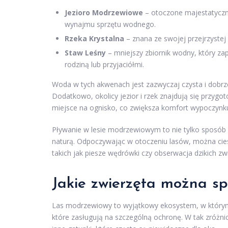
Jezioro Modrzewiowe
– otoczone majestatyczn
wynajmu sprzętu wodnego.
Rzeka Krystalna
– znana ze swojej przejrzystej
Staw Leśny
– mniejszy zbiornik wodny, który za
rodziną lub przyjaciółmi.
Woda w tych akwenach jest zazwyczaj czysta i dobrze
Dodatkowo, okolicy jezior i rzek znajdują się przygo
miejsce na ognisko, co zwiększa komfort wypoczynk
Pływanie w lesie modrzewiowym to nie tylko sposób
naturą. Odpoczywając w otoczeniu lasów, można ciesz
takich jak piesze wędrówki czy obserwacja dzikich zwi
Jakie zwierzęta można s
Las modrzewiowy to wyjątkowy ekosystem, w którym ż
które zasługują na szczególną ochronę. W tak zróżn