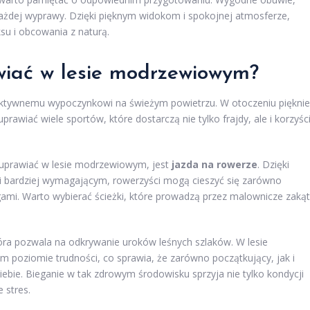
ażdej wyprawy. Dzięki pięknym widokom i spokojnej atmosferze,
su i obcowania z naturą.
wiać w lesie modrzewiowym?
 aktywnemu wypoczynkowi na świeżym powietrzu. W otoczeniu pięknie
awiać wiele sportów, które dostarczą nie tylko frajdy, ale i korzyśc
 uprawiać w lesie modrzewiowym, jest
jazda na rowerze
. Dzięki
i bardziej wymagającym, rowerzyści mogą cieszyć się zarówno
gami. Warto wybierać ścieżki, które prowadzą przez malownicze zakąt
óra pozwala na odkrywanie uroków leśnych szlaków. W lesie
poziomie trudności, co sprawia, że zarówno początkujący, jak i
ebie. Bieganie w tak zdrowym środowisku sprzyja nie tylko kondycji
 stres.