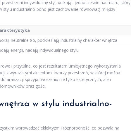
przestrzeni indywidualny styl, unikając jednocześnie nadmiaru, który
 stylu industrialno-boho jest zachowanie równowagi między
arakterystyka
orzą neutralne tło, podkreślają industrialny charakter wnętrza
dają energii, nadają indywidualnego stylu
urowe i przytulne, co jest rezultatem umiejętnego wykorzystania
ji z wyrazistymi akcentami tworzy przestrzeń, w której można
o aranżacji sprzyja tworzeniu nie tylko estetycznych, ale i
 domowników oraz gości.
nętrza w stylu industrialno-
szystkim wprowadzać eklektyzm i różnorodność, co pozwala na