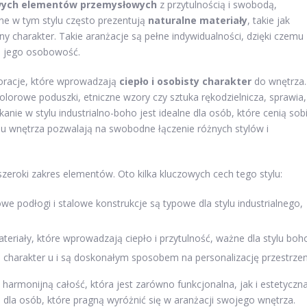
wych elementów przemysłowych
z przytulnością i swobodą,
ne w tym stylu często prezentują
naturalne materiały
, takie jak
y charakter. Takie aranżacje są pełne indywidualności, dzięki czemu
a jego osobowość.
koracje, które wprowadzają
ciepło i osobisty charakter
do wnętrza.
lorowe poduszki, etniczne wzory czy sztuka rękodzielnicza, sprawia,
kanie w stylu industrialno-boho jest idealne dla osób, które cenią sob
pu wnętrza pozwalają na swobodne łączenie różnych stylów i
eroki zakres elementów. Oto kilka kluczowych cech tego stylu:
e podłogi i stalowe konstrukcje są typowe dla stylu industrialnego,
teriały, które wprowadzają ciepło i przytulność, ważne dla stylu boh
 charakter u i są doskonałym sposobem na personalizację przestrzen
harmonijną całość, która jest zarówno funkcjonalna, jak i estetyczna
 dla osób, które pragną wyróżnić się w aranżacji swojego wnętrza.