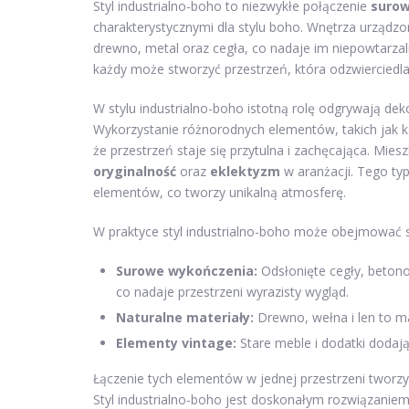
Styl industrialno-boho to niezwykłe połączenie
suro
charakterystycznymi dla stylu boho. Wnętrza urządzo
drewno, metal oraz cegła, co nadaje im niepowtarzaln
każdy może stworzyć przestrzeń, która odzwierciedl
W stylu industrialno-boho istotną rolę odgrywają de
Wykorzystanie różnorodnych elementów, takich jak ko
że przestrzeń staje się przytulna i zachęcająca. Miesz
oryginalność
oraz
eklektyzm
w aranżacji. Tego ty
elementów, co tworzy unikalną atmosferę.
W praktyce styl industrialno-boho może obejmować sz
Surowe wykończenia:
Odsłonięte cegły, betonow
co nadaje przestrzeni wyrazisty wygląd.
Naturalne materiały:
Drewno, wełna i len to ma
Elementy vintage:
Stare meble i dodatki dodają
Łączenie tych elementów w jednej przestrzeni tworzy 
Styl industrialno-boho jest doskonałym rozwiązaniem