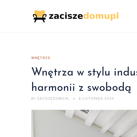
WNĘTRZE
Wnętrza w stylu indu
harmonii z swobodą
BY
ZACISZEDOMU.PL
8 LISTOPADA 2020