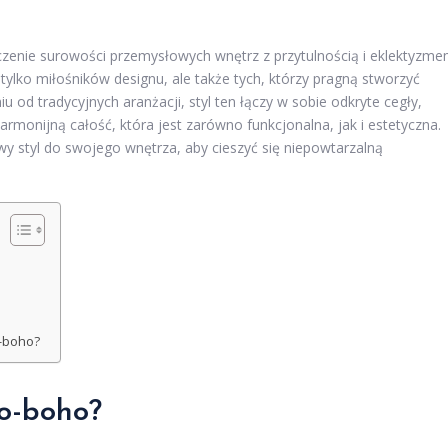
łączenie surowości przemysłowych wnętrz z przytulnością i eklektyzm
 tylko miłośników designu, ale także tych, którzy pragną stworzyć
 od tradycyjnych aranżacji, styl ten łączy w sobie odkryte cegły,
rmonijną całość, która jest zarówno funkcjonalna, jak i estetyczna.
y styl do swojego wnętrza, aby cieszyć się niepowtarzalną
o-boho?
no-boho?