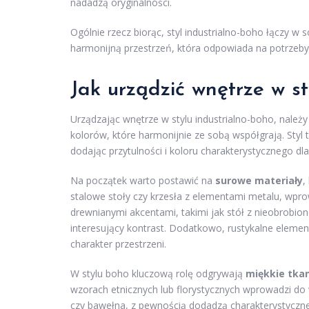
nadadzą oryginalności.
Ogólnie rzecz biorąc, styl industrialno-boho łączy w 
harmonijną przestrzeń, która odpowiada na potrzeb
Jak urządzić wnętrze w st
Urządzając wnętrze w stylu industrialno-boho, nale
kolorów, które harmonijnie ze sobą współgrają. Styl t
dodając przytulności i koloru charakterystycznego dl
Na początek warto postawić na
surowe materiały
,
stalowe stoły czy krzesła z elementami metalu, wpr
drewnianymi akcentami, takimi jak stół z nieobrobio
interesujący kontrast. Dodatkowo, rustykalne elementy
charakter przestrzeni.
W stylu boho kluczową rolę odgrywają
miękkie tka
wzorach etnicznych lub florystycznych wprowadzi do w
czy bawełna, z pewnością dodadzą charakterystyczne