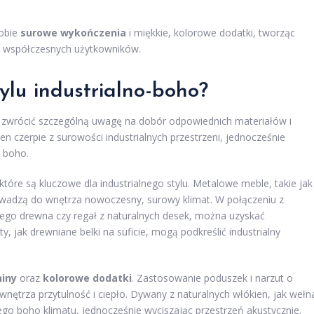
sobie
surowe wykończenia
i miękkie, kolorowe dodatki, tworząc
y współczesnych użytkowników.
ylu industrialno-boho?
ży zwrócić szczególną uwagę na dobór odpowiednich materiałów i
en czerpie z surowości industrialnych przestrzeni, jednocześnie
a boho.
 które są kluczowe dla industrialnego stylu. Metalowe meble, takie jak
owadzą do wnętrza nowoczesny, surowy klimat. W połączeniu z
nego drewna czy regał z naturalnych desek, można uzyskać
, jak drewniane belki na suficie, mogą podkreślić industrialny
niny
oraz
kolorowe dodatki
. Zastosowanie poduszek i narzut o
nętrza przytulność i ciepło. Dywany z naturalnych włókien, jak wełn
go boho klimatu, jednocześnie wyciszając przestrzeń akustycznie.