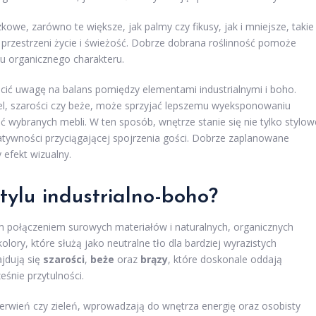
zkowe, zarówno te większe, jak palmy czy fikusy, jak i mniejsze, takie
 przestrzeni życie i świeżość. Dobrze dobrana roślinność pomoże
zu organicznego charakteru.
cić uwagę na balans pomiędzy elementami industrialnymi i boho.
biel, szarości czy beże, może sprzyjać lepszemu wyeksponowaniu
 wybranych mebli. W ten sposób, wnętrze stanie się nie tylko stylow
eatywności przyciągającej spojrzenia gości. Dobrze zaplanowane
efekt wizualny.
tylu industrialno-boho?
ym połączeniem surowych materiałów i naturalnych, organicznych
ry, które służą jako neutralne tło dla bardziej wyrazistych
jdują się
szarości
,
beże
oraz
brązy
, które doskonale oddają
eśnie przytulności.
czerwień czy zieleń, wprowadzają do wnętrza energię oraz osobisty