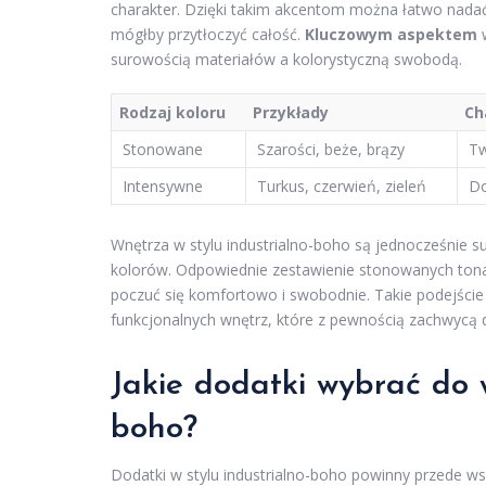
charakter. Dzięki takim akcentom można łatwo nadać 
mógłby przytłoczyć całość.
Kluczowym aspektem
w
surowością materiałów a kolorystyczną swobodą.
Rodzaj koloru
Przykłady
Ch
Stonowane
Szarości, beże, brązy
Tw
Intensywne
Turkus, czerwień, zieleń
Do
Wnętrza w stylu industrialno-boho są jednocześnie s
kolorów. Odpowiednie zestawienie stonowanych tonac
poczuć się komfortowo i swobodnie. Takie podejście d
funkcjonalnych wnętrz, które z pewnością zachwycą
Jakie dodatki wybrać do w
boho?
Dodatki w stylu industrialno-boho powinny przede w