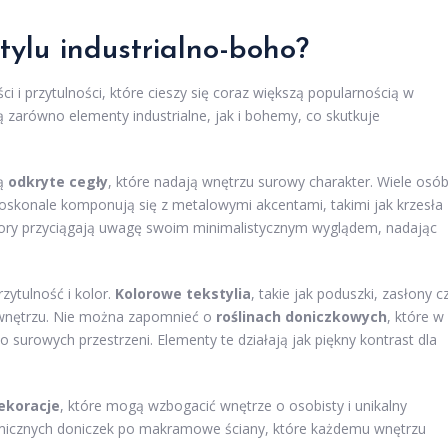
tylu industrialno-boho?
ci i przytulności, które cieszy się coraz większą popularnością w
ą zarówno elementy industrialne, jak i bohemy, co skutkuje
są
odkryte cegły
, które nadają wnętrzu surowy charakter. Wiele osó
doskonale komponują się z metalowymi akcentami, takimi jak krzesła
ybory przyciągają uwagę swoim minimalistycznym wyglądem, nadając
zytulność i kolor.
Kolorowe tekstylia
, takie jak poduszki, zasłony c
i wnętrzu. Nie można zapomnieć o
roślinach doniczkowych
, które w
 surowych przestrzeni. Elementy te działają jak piękny kontrast dla
dekoracje
, które mogą wzbogacić wnętrze o osobisty i unikalny
amicznych doniczek po makramowe ściany, które każdemu wnętrzu