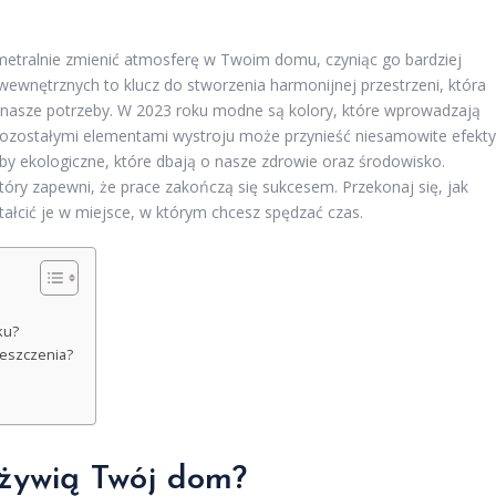
tralnie zmienić atmosferę w Twoim domu, czyniąc go bardziej
wewnętrznych to klucz do stworzenia harmonijnej przestrzeni, która
a nasze potrzeby. W 2023 roku modne są kolory, które wprowadzają
 pozostałymi elementami wystroju może przynieść niesamowite efekty
rby ekologiczne, które dbają o nasze zdrowie oraz środowisko.
tóry zapewni, że prace zakończą się sukcesem. Przekonaj się, jak
tałcić je w miejsce, w którym chcesz spędzać czas.
ku?
ieszczenia?
ożywią Twój dom?