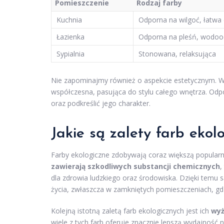
Pomieszczenie
Rodzaj farby
Kuchnia
Odporna na wilgoć, łatwa
Łazienka
Odporna na pleśń, wodo
Sypialnia
Stonowana, relaksująca
Nie zapominajmy również o aspekcie estetycznym. War
współczesna, pasująca do stylu całego wnętrza. Od
oraz podkreślić jego charakter.
Jakie są zalety farb ekol
Farby ekologiczne zdobywają coraz większą popularno
zawierają szkodliwych substancji chemicznych
,
dla zdrowia ludzkiego oraz środowiska. Dzięki temu
życia, zwłaszcza w zamkniętych pomieszczeniach, gd
Kolejną istotną zaletą farb ekologicznych jest ich
wyż
wiele z tych farb oferuje znacznie lepszą wydajność