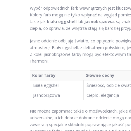
Wybór odpowiednich farb wewnętrznych jest kluczowy
Kolory farb mogą nie tylko wpłynąć na wygląd pomie
takie jak
biała eggshell
lub
jasnobrązowa
, są zna
ciepła, co sprawia, że wnętrza stają się bardziej przy
Jasne odcienie odbijają światło, co optycznie powię
atmosferę. Biały eggshell, z delikatnym połyskiem, je
Z kolei jasnobrązowe farby mogą być efektownym tłem
i harmonii.
Kolor farby
Główne cechy
Biała eggshell
Świeżość, odbicie świat
Jasnobrązowa
Ciepło, elegancja
Nie można zapominać także o możliwościach, jakie d
uniwersalne, a ich dobrze dobrane odcienie mogą n
zawierają specjalne składniki poprawiające jakość p