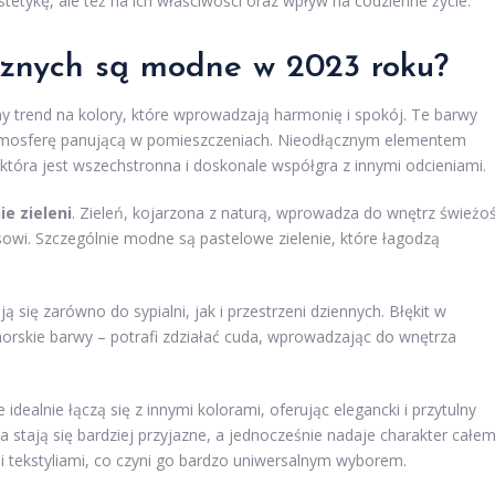
stetykę, ale też na ich właściwości oraz wpływ na codzienne życie.
trznych są modne w 2023 roku?
y trend na kolory, które wprowadzają harmonię i spokój. Te barwy
 atmosferę panującą w pomieszczeniach. Nieodłącznym elementem
 która jest wszechstronna i doskonale współgra z innymi odcieniami.
ie zieleni
. Zieleń, kojarzona z naturą, wprowadza do wnętrz świeżo
ksowi. Szczególnie modne są pastelowe zielenie, które łagodzą
ją się zarówno do sypialni, jak i przestrzeni dziennych. Błękit w
orskie barwy – potrafi zdziałać cuda, wprowadzając do wnętrza
e idealnie łączą się z innymi kolorami, oferując elegancki i przytulny
a stają się bardziej przyjazne, a jednocześnie nadaje charakter całe
 tekstyliami, co czyni go bardzo uniwersalnym wyborem.