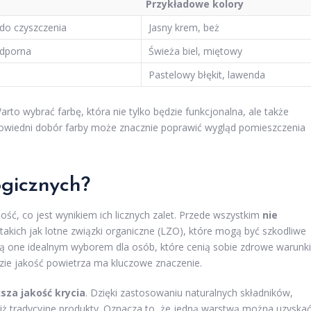
Przykładowe kolory
 do czyszczenia
Jasny krem, beż
odporna
Świeża biel, miętowy
Pastelowy błękit, lawenda
to wybrać farbę, która nie tylko będzie funkcjonalna, ale także
powiedni dobór farby może znacznie poprawić wygląd pomieszczenia
ogicznych?
ść, co jest wynikiem ich licznych zalet. Przede wszystkim
nie
 takich jak lotne związki organiczne (LZO), które mogą być szkodliwe
 są one idealnym wyborem dla osób, które cenią sobie zdrowe warunki
zie jakość powietrza ma kluczowe znaczenie.
sza jakość krycia
. Dzięki zastosowaniu naturalnych składników,
 niż tradycyjne produkty. Oznacza to, że jedną warstwą można uzyska