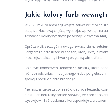
Wybierając farby, warto zwrócić uwagę nie tylko na e
Jakie kolory farb wewnę
W 2023 roku w aranżacji wnętrz zauważyć można siln
stają się kluczową częścią wystroju, wpływając na
zestawień kolorystycznych pozostaje klasyczna
biel
,
Oprócz bieli, szczególną uwagę zwraca się na
odcien
i organizuje przestrzeń w sposób, który sprzyja rela
mocniejsze akcenty i tworzą przytulną atmosferę.
Kolejnym kolorowym trendem są
błękity
, które nada
różnych odcieniach – od jasnego nieba po głębsze, m
spokój i poczucie przestronności.
Nie można także zapomnieć o ciepłych
beżach
, któr
efekt. Ten neutralny odcień sprawia, że pomieszczeni
wystrojowi. Beż doskonale koresponduje z drewnem i