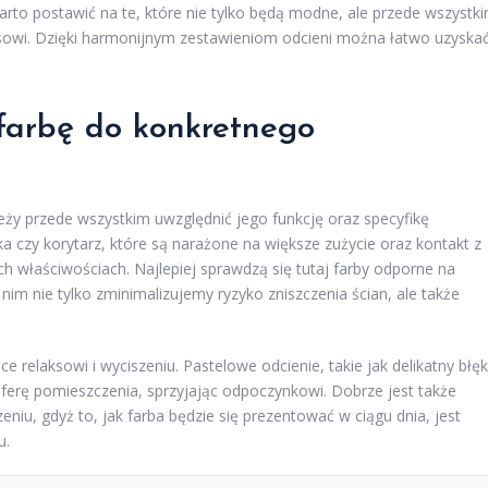
rto postawić na te, które nie tylko będą modne, ale przede wszystk
ksowi. Dzięki harmonijnym zestawieniom odcieni można łatwo uzyska
farbę do konkretnego
eży przede wszystkim uwzględnić jego funkcję oraz specyfikę
ka czy korytarz, które są narażone na większe zużycie oraz kontakt z
 właściwościach. Najlepiej sprawdzą się tutaj farby odporne na
 nim nie tylko zminimalizujemy ryzyko zniszczenia ścian, ale także
ce relaksowi i wyciszeniu. Pastelowe odcienie, takie jak delikatny błęk
erę pomieszczenia, sprzyjając odpoczynkowi. Dobrze jest także
niu, gdyż to, jak farba będzie się prezentować w ciągu dnia, jest
u.