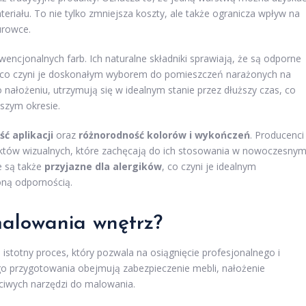
teriału. To nie tylko zmniejsza koszty, ale także ogranicza wpływ na
urowce.
encjonalnych farb. Ich naturalne składniki sprawiają, że są odporne
h, co czyni je doskonałym wyborem do pomieszczeń narażonych na
po nałożeniu, utrzymują się w idealnym stanie przez dłuższy czas, co
szym okresie.
ść aplikacji
oraz
różnorodność kolorów i wykończeń
. Producenci
fektów wizualnych, które zachęcają do ich stosowania w nowoczesny
e są także
przyjazne dla alergików
, co czyni je idealnym
oną odpornością.
malowania wnętrz?
istotny proces, który pozwala na osiągnięcie profesjonalnego i
o przygotowania obejmują zabezpieczenie mebli, nałożenie
ciwych narzędzi do malowania.