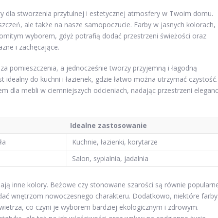
 dla stworzenia przytulnej i estetycznej atmosfery w Twoim domu.
szczeń, ale także na nasze samopoczucie. Farby w jasnych kolorach,
komitym wyborem, gdyż potrafią dodać przestrzeni świeżości oraz
jazne i zachęcające.
ksza pomieszczenia, a jednocześnie tworzy przyjemną i łagodną
st idealny do kuchni i łazienek, gdzie łatwo można utrzymać czystość.
 dla mebli w ciemniejszych odcieniach, nadając przestrzeni eleganc
Idealne zastosowanie
ła
Kuchnie, łazienki, korytarze
Salon, sypialnia, jadalnia
ają inne kolory. Beżowe czy stonowane szarości są równie popularne
adać wnętrzom nowoczesnego charakteru. Dodatkowo, niektóre farby
owietrza, co czyni je wyborem bardziej ekologicznym i zdrowym.