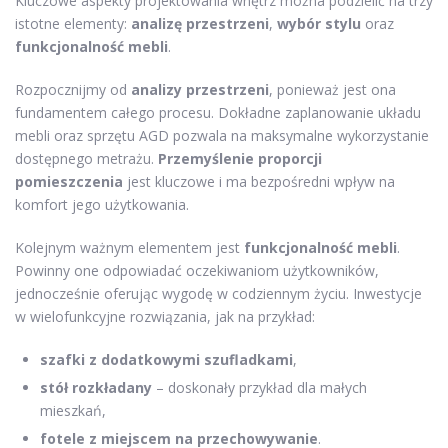
Kluczowe aspekty projektowania wnętrz można podzielić na trzy
istotne elementy:
analizę przestrzeni
,
wybór stylu
oraz
funkcjonalność mebli
.
Rozpocznijmy od
analizy przestrzeni
, ponieważ jest ona
fundamentem całego procesu. Dokładne zaplanowanie układu
mebli oraz sprzętu AGD pozwala na maksymalne wykorzystanie
dostępnego metrażu.
Przemyślenie proporcji
pomieszczenia
jest kluczowe i ma bezpośredni wpływ na
komfort jego użytkowania.
Kolejnym ważnym elementem jest
funkcjonalność mebli
.
Powinny one odpowiadać oczekiwaniom użytkowników,
jednocześnie oferując wygodę w codziennym życiu. Inwestycje
w wielofunkcyjne rozwiązania, jak na przykład:
szafki z dodatkowymi szufladkami
,
stół rozkładany
– doskonały przykład dla małych
mieszkań,
fotele z miejscem na przechowywanie
.