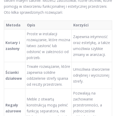
swoim małym salonie. Możesz zastosować różne techniki, które
pomogą w stworzeniu funkcjonalnej i estetycznej przestrzeni.
Oto kilka sprawdzonych rozwiązań:
Metoda
Opis
Korzyści
Proste w instalacji
Zapewnia intymność
rozwiązanie, które można
Kotary i
oraz estetykę, a także
łatwo zasłonić lub
zasłony
umożliwia szybkie
odsłonić w zależności od
zmiany w aranżacji.
potrzeb.
Trwałe rozwiązanie, które
Umożliwia stworzenie
Ścianki
zapewnia solidne
odrębnej i wyciszonej
działowe
oddzielenie strefy spania
strefy.
od reszty przestrzeni.
Pozwalają na
Meble z otwartą
zachowanie
Regały
konstrukcją mogą pełnić
przestronności, a
ażurowe
funkcję separatora, nie
jednocześnie