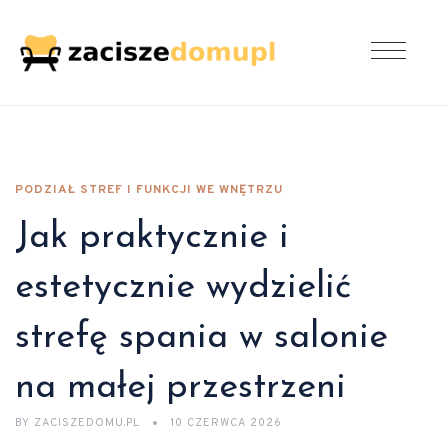
PODZIAŁ STREF I FUNKCJI WE WNĘTRZU
Jak praktycznie i
estetycznie wydzielić
strefę spania w salonie
na małej przestrzeni
BY
ZACISZEDOMU.PL
10 CZERWCA 2026