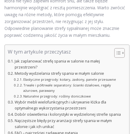
która nie tylko zapewni komfort snu, ale także będzie
harmonijnie współgrać z resztą pomieszczenia. Warto zwrócić
uwagę na różne metody, które pomogą efektywnie
zorganizować przestrzeń, nie rezygnując z jej stylu.
Odpowiednie planowanie strefy sypialnianej może znacznie
poprawić codzienną jakość życia w małym mieszkaniu.
W tym artykule przeczytasz
Jak zaplanować strefę spania w salonie na małej
przestrzeni?
Metody wydzielania strefy spania w małym salonie
Elastyczne przegrody: kotary, zasłony, panele przesuwne
Trwałe i półtrwałe separatory: ścianki działowe, regały
ażurowe, parawany
Naturalne przegrody: rośliny doniczkowe
Wybór mebli wielofunkcyjnych i ukrywanie łóżka dla
optymalnego wykorzystania przestrzeni
Dobór oświetlenia i kolorystyki w wydzielonej strefie spania
Najczęstsze błędy przy aranżacji strefy spania w małym
salonie i jak ich unikać
FAQ – najczęściej zadawane pytania