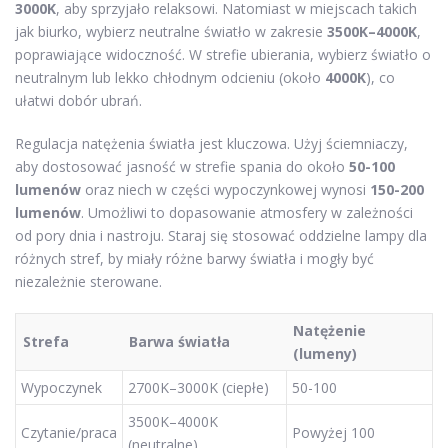
3000K
, aby sprzyjało relaksowi. Natomiast w miejscach takich
jak biurko, wybierz neutralne światło w zakresie
3500K–4000K
,
poprawiające widoczność. W strefie ubierania, wybierz światło o
neutralnym lub lekko chłodnym odcieniu (około
4000K
), co
ułatwi dobór ubrań.
Regulacja natężenia światła jest kluczowa. Użyj ściemniaczy,
aby dostosować jasność w strefie spania do około
50-100
lumenów
oraz niech w części wypoczynkowej wynosi
150-200
lumenów
. Umożliwi to dopasowanie atmosfery w zależności
od pory dnia i nastroju. Staraj się stosować oddzielne lampy dla
różnych stref, by miały różne barwy światła i mogły być
niezależnie sterowane.
Natężenie
Strefa
Barwa światła
(lumeny)
Wypoczynek
2700K–3000K (ciepłe)
50-100
3500K–4000K
Czytanie/praca
Powyżej 100
(neutralne)