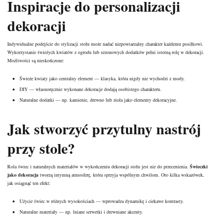
Inspiracje do personalizacji
dekoracji
Indywidualne podejście do stylizacji stołu może nadać niepowtarzalny charakter każdemu posiłkowi.
Wykorzystanie świeżych kwiatów z ogrodu lub sezonowych dodatków pełni istotną rolę w dekoracji.
Możliwości są nieskończone:
Świeże kwiaty jako centralny element — klasyka, która nigdy nie wychodzi z mody.
DIY — własnoręcznie wykonane dekoracje dodają osobistego charakteru.
Naturalne dodatki — np. kamienie, drewno lub zioła jako elementy dekoracyjne.
Jak stworzyć przytulny nastrój
przy stole?
Rola świec i naturalnych materiałów w wykończeniu dekoracji stołu jest nie do przecenienia.
Świeczki
jako dekoracja
tworzą intymną atmosferę, która sprzyja wspólnym chwilom. Oto kilka wskazówek,
jak osiągnąć ten efekt:
Użycie świec w różnych wysokościach — wprowadza dynamikę i ciekawe kontrasty.
Naturalne materiały — np. lniane serwetki i drewniane akcenty.