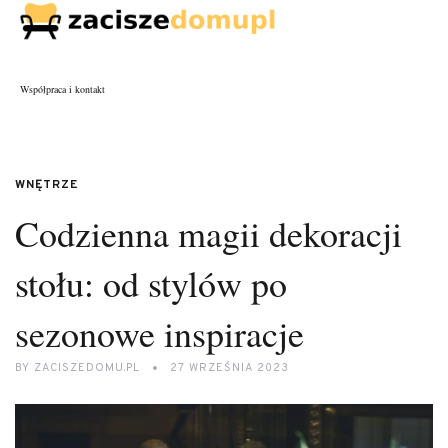
Współpraca i kontakt
WNĘTRZE
Codzienna magii dekoracji
stołu: od stylów po
sezonowe inspiracje
BY
ZACISZEDOMU.PL
27 WRZEŚNIA 2023