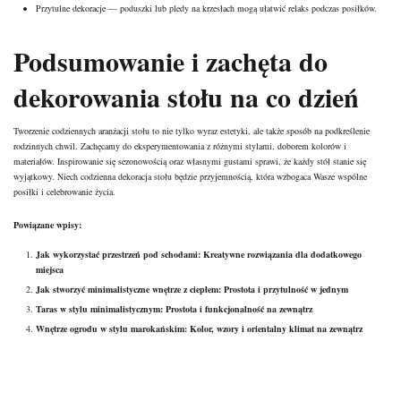
Przytulne dekoracje — poduszki lub pledy na krzesłach mogą ułatwić relaks podczas posiłków.
Podsumowanie i zachęta do
dekorowania stołu na co dzień
Tworzenie codziennych aranżacji stołu to nie tylko wyraz estetyki, ale także sposób na podkreślenie
rodzinnych chwil. Zachęcamy do eksperymentowania z różnymi stylami, doborem kolorów i
materiałów. Inspirowanie się sezonowością oraz własnymi gustami sprawi, że każdy stół stanie się
wyjątkowy. Niech codzienna dekoracja stołu będzie przyjemnością, która wzbogaca Wasze wspólne
posiłki i celebrowanie życia.
Powiązane wpisy:
Jak wykorzystać przestrzeń pod schodami: Kreatywne rozwiązania dla dodatkowego
miejsca
Jak stworzyć minimalistyczne wnętrze z ciepłem: Prostota i przytulność w jednym
Taras w stylu minimalistycznym: Prostota i funkcjonalność na zewnątrz
Wnętrze ogrodu w stylu marokańskim: Kolor, wzory i orientalny klimat na zewnątrz