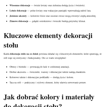
Wiosenne dekoracje
— świeże kwiaty oraz zielenina dodają życia i świeżości.
Letnie dekoracje
— polne kwiaty oraz wakacyjne pamiątki wprowadzają radość lata.
Jesienne akcenty
— kolorowe liście oraz suszone owoce mogą stworzyć ciepłą atmosferę.
Zimowe dekoracje
— gałązki ostrokrzewu i świeczki budują przytulny klimat.
Kluczowe elementy dekoracji
stołu
Każda
dekoracja stołu na co dzień
powinna składać się z kluczowych elementów, które sprawiają, że
stół staje się estetyczny i funkcjonalny. Oto co warto uwzględnić:
Obrusy i bieżniki — powracają do łask w codziennej aranżacji.
Drobne akcesoria — świeczniki, wazony i dekoracyjne talerze nadają charakteru.
Kolorowe talerze i dekoracyjne podkładki — dodają życia i koloru.
Taca na stół — praktyczny i stylowy element, który ułatwia serwowanie potraw.
Jak dobrać kolory i materiały
do dekoracji stołu?