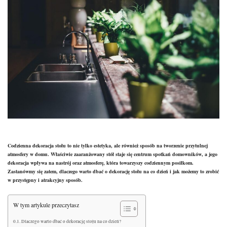
Codzienna dekoracja stołu to nie tylko estetyka, ale również sposób na tworzenie przytulnej
atmosfery w domu. Właściwie zaaranżowany stół staje się centrum spotkań domowników, a jego
dekoracja wpływa na nastrój oraz atmosferę, która towarzyszy codziennym posiłkom.
Zastanówmy się zatem, dlaczego warto dbać o dekorację stołu na co dzień i jak możemy to zrobić
w przystępny i atrakcyjny sposób.
W tym artykule przeczytasz
Dlaczego warto dbać o dekorację stołu na co dzień?