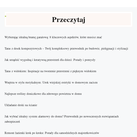
Przeczytaj
Wybierając idealną bramę garażową: 8 kluczowych aspektów, które musisz znać
Taras z desek kompozytowych – Twój kompleksowy przewodnik po budowie, pielęgnacji i stylizacji
Jak urządzić wygodną i kreatywną przestrzeń dla dzieci: Porady i pomysły
Taras z widokiem: Inspiracje na tworzenie przestrzeni z pięknym widokiem
Wnętrza w stylu rustykalnym: Urok wiejskiej estetyki w domowym zaciszu
Najlepsze rośliny doniczkowe dla zdrowego powietrza w domu
Układanie deski na ścianie
Jak wybrać idealny system alarmowy do domu? Przewodnik po nowoczesnych rozwiązaniach
zabezpieczeń
Remont łazienki krok po kroku: Porady dla samodzielnych majsterkowiczów