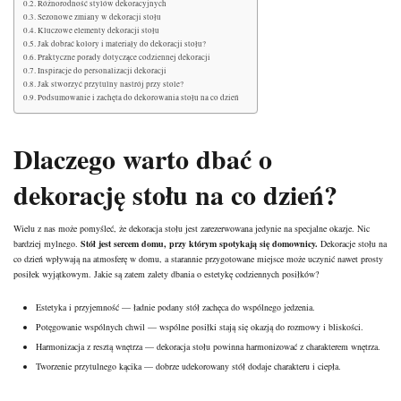
Różnorodność stylów dekoracyjnych
Sezonowe zmiany w dekoracji stołu
Kluczowe elementy dekoracji stołu
Jak dobrać kolory i materiały do dekoracji stołu?
Praktyczne porady dotyczące codziennej dekoracji
Inspiracje do personalizacji dekoracji
Jak stworzyć przytulny nastrój przy stole?
Podsumowanie i zachęta do dekorowania stołu na co dzień
Dlaczego warto dbać o
dekorację stołu na co dzień?
Wielu z nas może pomyśleć, że dekoracja stołu jest zarezerwowana jedynie na specjalne okazje. Nic
bardziej mylnego.
Stół jest sercem domu, przy którym spotykają się domownicy.
Dekoracje stołu na
co dzień wpływają na atmosferę w domu, a starannie przygotowane miejsce może uczynić nawet prosty
posiłek wyjątkowym. Jakie są zatem zalety dbania o estetykę codziennych posiłków?
Estetyka i przyjemność — ładnie podany stół zachęca do wspólnego jedzenia.
Potęgowanie wspólnych chwil — wspólne posiłki stają się okazją do rozmowy i bliskości.
Harmonizacja z resztą wnętrza — dekoracja stołu powinna harmonizować z charakterem wnętrza.
Tworzenie przytulnego kącika — dobrze udekorowany stół dodaje charakteru i ciepła.