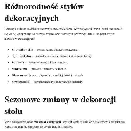
Różnorodność stylów
dekoracyjnych
Dekoracja stołu na co dzień może przyjmować wiele form. Wybierając styl, warto jednak zastanowić
się, co najlepiej pasuje do naszego wnętrza oraz osobistych preferencji. Oto kilka popularnych
kierunków aranżacyjnych:
Styl shabby chic
— romantyczne, vintage’owe akcenty.
Styl rustykalny
— naturalne materiały, drewno i stonowane kolory.
Styl boho
— kolorowe wzory i luz w aranżacji.
Minimalizm
— prostota i harmonia w formie.
Glamour
— błyszczy, elegancja i wysokiej jakości materiały.
Nowoczesność
— odważne kształty i innowacyjne materiały.
Sezonowe zmiany w dekoracji
stołu
Warto wprowadzać
sezonowe zmiany dekoracji
, aby stół każdego dnia wyglądał świeżo i zaskakująco.
Każda pora roku inspiruje nas do użycia innych dodatków.