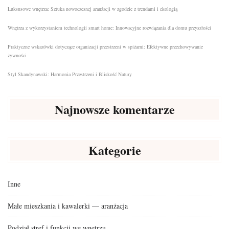
Luksusowe wnętrza: Sztuka nowoczesnej aranżacji w zgodzie z trendami i ekologią
Wnętrza z wykorzystaniem technologii smart home: Innowacyjne rozwiązania dla domu przyszłości
Praktyczne wskazówki dotyczące organizacji przestrzeni w spiżarni: Efektywne przechowywanie
żywności
Styl Skandynawski: Harmonia Przestrzeni i Bliskość Natury
Najnowsze komentarze
Kategorie
Inne
Małe mieszkania i kawalerki — aranżacja
Podział stref i funkcji we wnętrzu