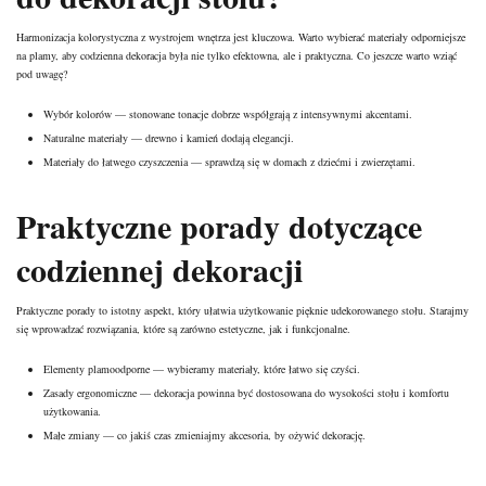
Harmonizacja kolorystyczna z wystrojem wnętrza jest kluczowa. Warto wybierać materiały odporniejsze
na plamy, aby codzienna dekoracja była nie tylko efektowna, ale i praktyczna. Co jeszcze warto wziąć
pod uwagę?
Wybór kolorów — stonowane tonacje dobrze współgrają z intensywnymi akcentami.
Naturalne materiały — drewno i kamień dodają elegancji.
Materiały do łatwego czyszczenia — sprawdzą się w domach z dziećmi i zwierzętami.
Praktyczne porady dotyczące
codziennej dekoracji
Praktyczne porady to istotny aspekt, który ułatwia użytkowanie pięknie udekorowanego stołu. Starajmy
się wprowadzać rozwiązania, które są zarówno estetyczne, jak i funkcjonalne.
Elementy plamoodporne — wybieramy materiały, które łatwo się czyści.
Zasady ergonomiczne — dekoracja powinna być dostosowana do wysokości stołu i komfortu
użytkowania.
Małe zmiany — co jakiś czas zmieniajmy akcesoria, by ożywić dekorację.