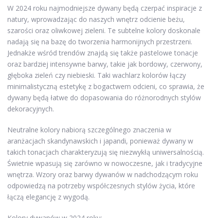
W 2024 roku najmodniejsze dywany będą czerpać inspiracje z
natury, wprowadzając do naszych wnętrz odcienie beżu,
szarości oraz oliwkowej zieleni. Te subtelne kolory doskonale
nadają się na bazę do tworzenia harmonijnych przestrzeni.
Jednakże wśród trendów znajdą się także pastelowe tonacje
oraz bardziej intensywne barwy, takie jak bordowy, czerwony,
głęboka zieleń czy niebieski. Taki wachlarz kolorów łączy
minimalistyczną estetykę z bogactwem odcieni, co sprawia, że
dywany będą łatwe do dopasowania do różnorodnych stylów
dekoracyjnych.
Neutralne kolory nabiorą szczególnego znaczenia w
aranżacjach skandynawskich i japandi, ponieważ dywany w
takich tonacjach charakteryzują się niezwykłą uniwersalnością.
Świetnie wpasują się zarówno w nowoczesne, jak i tradycyjne
wnętrza. Wzory oraz barwy dywanów w nadchodzącym roku
odpowiedzą na potrzeby współczesnych stylów życia, które
łączą elegancję z wygodą.
Kolory dywanów w 2024 roku: