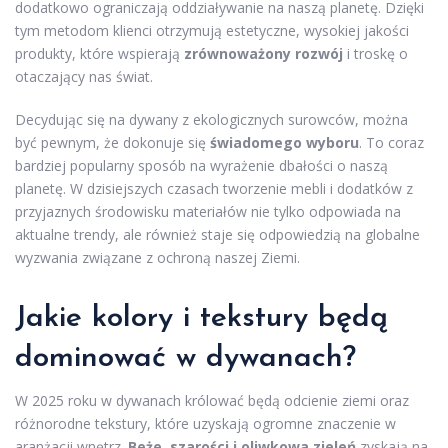
dodatkowo ograniczają oddziaływanie na naszą planetę. Dzięki
tym metodom klienci otrzymują estetyczne, wysokiej jakości
produkty, które wspierają
zrównoważony rozwój
i troskę o
otaczający nas świat.
Decydując się na dywany z ekologicznych surowców, można
być pewnym, że dokonuje się
świadomego wyboru
. To coraz
bardziej popularny sposób na wyrażenie dbałości o naszą
planetę. W dzisiejszych czasach tworzenie mebli i dodatków z
przyjaznych środowisku materiałów nie tylko odpowiada na
aktualne trendy, ale również staje się odpowiedzią na globalne
wyzwania związane z ochroną naszej Ziemi.
Jakie kolory i tekstury będą
dominować w dywanach?
W 2025 roku w dywanach królować będą odcienie ziemi oraz
różnorodne tekstury, które uzyskają ogromne znaczenie w
aranżacji wnętrz.
Beże, szarości i oliwkowa zieleń
zyskają na