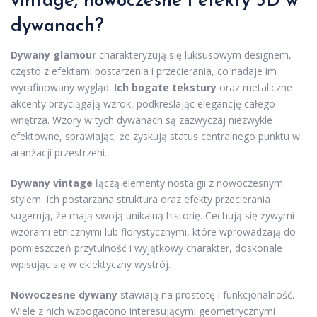
vintage, nowoczesne i efekty 3D w
dywanach?
Dywany glamour
charakteryzują się luksusowym designem,
często z efektami postarzenia i przecierania, co nadaje im
wyrafinowany wygląd.
Ich bogate tekstury
oraz metaliczne
akcenty przyciągają wzrok, podkreślając elegancję całego
wnętrza. Wzory w tych dywanach są zazwyczaj niezwykle
efektowne, sprawiając, że zyskują status centralnego punktu w
aranżacji przestrzeni.
Dywany vintage
łączą elementy nostalgii z nowoczesnym
stylem. Ich postarzana struktura oraz efekty przecierania
sugerują, że mają swoją unikalną historię. Cechują się żywymi
wzorami etnicznymi lub florystycznymi, które wprowadzają do
pomieszczeń przytulność i wyjątkowy charakter, doskonale
wpisując się w eklektyczny wystrój.
Nowoczesne dywany
stawiają na prostotę i funkcjonalność.
Wiele z nich wzbogacono interesującymi geometrycznymi