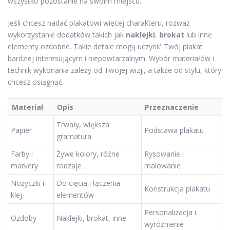
wszystko pozostanie na swoim miejscu.
Jeśli chcesz nadać plakatowi więcej charakteru, rozważ
wykorzystanie dodatków takich jak
naklejki
,
brokat
lub inne
elementy ozdobne. Takie detale mogą uczynić Twój plakat
bardziej interesującym i niepowtarzalnym. Wybór materiałów i
technik wykonania zależy od Twojej wizji, a także od stylu, który
chcesz osiągnąć.
Materiał
Opis
Przeznaczenie
Trwały, większa
Papier
Podstawa plakatu
gramatura
Farby i
Żywe kolory, różne
Rysowanie i
markery
rodzaje
malowanie
Nożyczki i
Do cięcia i łączenia
Konstrukcja plakatu
klej
elementów
Personalizacja i
Ozdoby
Naklejki, brokat, inne
wyróżnienie