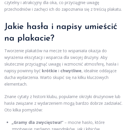
czytelny i atrakcyjny dla oka, co przyciągnie uwagę
przechodniów i zachęci ich do zapoznania się z treścią plakatu.
Jakie hasła i napisy umieścić
na plakacie?
Tworzenie plakatów na mecze to wspaniała okazja do
wyrażenia ekscytacji i wsparcia dla swojej drużyny. Aby
skutecznie przyciągnąć uwagę i wzmocnić atmosferę, hasła i
napisy powinny być
krótkie
i
chwytliwe
, idealnie oddające
ducha wydarzenia. Warto skupić się na kilku kluczowych
elementach.
Znane cytaty z historii klubu, popularne okrzyki drużynowe lub
hasła związane z wydarzeniem mogą bardzo dobrze zadziałać.
Oto kilka pomysłów:
„Gramy dla zwycięstwa!”
– mocne hasło, które
zmotywuje zarówno zawodników, jak i kibiców.